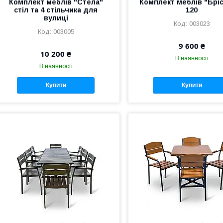
Комплект меблів "Стела"
Комплект меблів "Брі
стіл та 4 стільчика для
120
вулиці
003023
003005
9 600 ₴
10 200 ₴
В наявності
В наявності
Купити
Купити