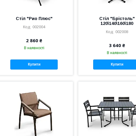
Стіл "Рио Плюс"
Стіл "Брістоль"
120\140\160\180
002004
002008
2 860 ₴
3 640 ₴
В наявності
В наявності
Купити
Купити