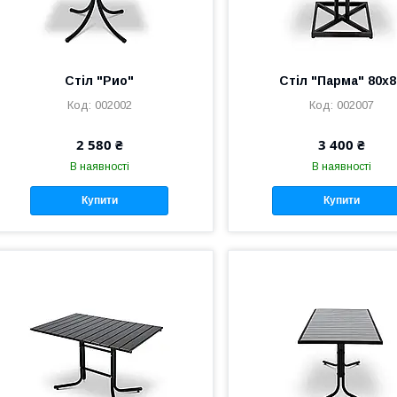
Стіл "Рио"
Стіл "Парма" 80х8
002002
002007
2 580 ₴
3 400 ₴
В наявності
В наявності
Купити
Купити