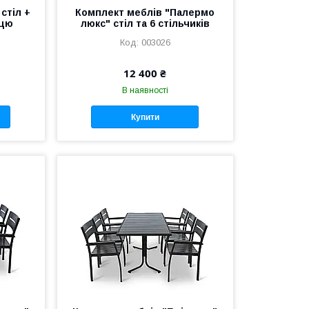
стіл +
Комплект меблів "Палермо
ицю
люкс" стіл та 6 стільчиків
003026
12 400 ₴
В наявності
Купити