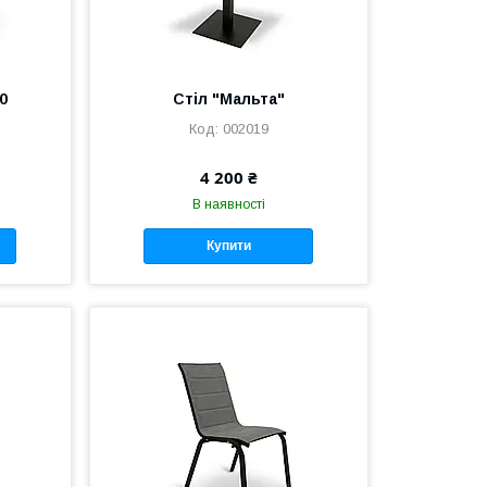
0
Стіл "Мальта"
002019
4 200 ₴
В наявності
Купити