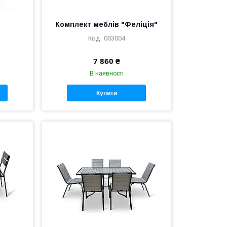
Комплект меблів "Феліція"
003004
7 860 ₴
В наявності
Купити