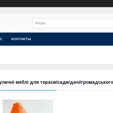
АС
КОНТАКТЫ
уличні меблі для тераси/сади/дачі/громадськог