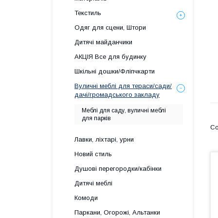
Текстиль
Одяг для сцени, Штори
Дитячі майданчики
АКЦІЯ Все для будинку
Шкільні дошки/Фліпчкарти
Вуличні меблі для тераси/сади/
дачі/громадського закладу
Меблі для саду, вуличні меблі
для парків
Лавки, ліхтарі, урни
Новий стиль
Душові перегородки/кабінки
Дитячі меблі
Комоди
Паркани, Огорожі, Альтанки