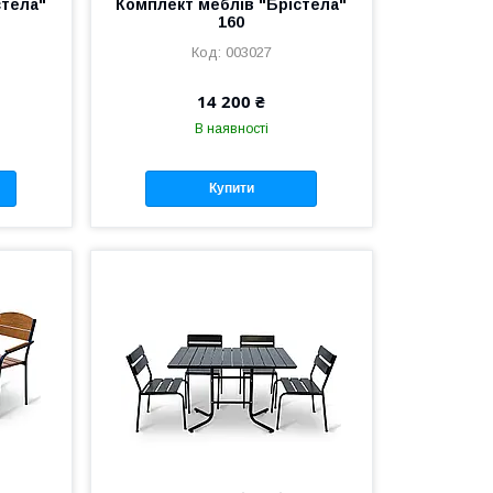
стела"
Комплект меблів "Брістела"
160
003027
14 200 ₴
В наявності
Купити