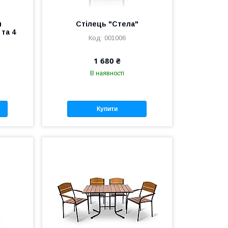
и
Стілець "Стела"
 та 4
001006
1 680 ₴
В наявності
Купити