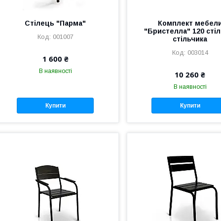
Стілець "Парма"
Комплект мебел
"Бристелла" 120 стіл
001007
стільчика
003014
1 600 ₴
В наявності
10 260 ₴
В наявності
Купити
Купити