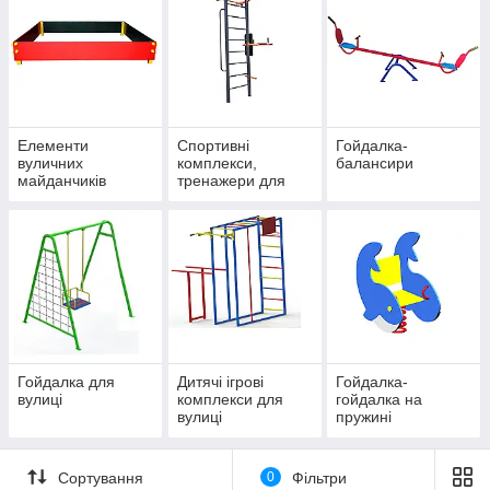
Елементи
Спортивні
Гойдалка-
вуличних
комплекси,
балансири
майданчиків
тренажери для
вулиці
Гойдалка для
Дитячі ігрові
Гойдалка-
вулиці
комплекси для
гойдалка на
вулиці
пружині
Сортування
0
Фільтри