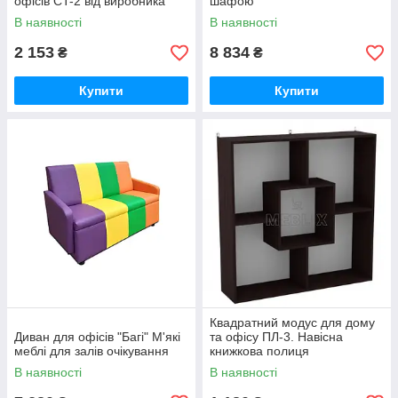
офісів СT-2 від виробника
шафою
В наявності
В наявності
2 153
8 834
₴
₴
Купити
Купити
Квадратний модус для дому
Диван для офісів "Багі" М'які
та офісу ПЛ-3. Навісна
меблі для залів очікування
книжкова полиця
В наявності
В наявності