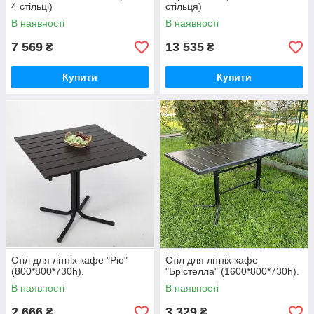
4 стільці)
стільця)
В наявності
В наявності
7 569
13 535
₴
₴
Купити
Купити
Стіл для літніх кафе "Ріо"
Стіл для літніх кафе
(800*800*730h).
"Брістелла" (1600*800*730h).
В наявності
В наявності
2 666
3 329
₴
₴