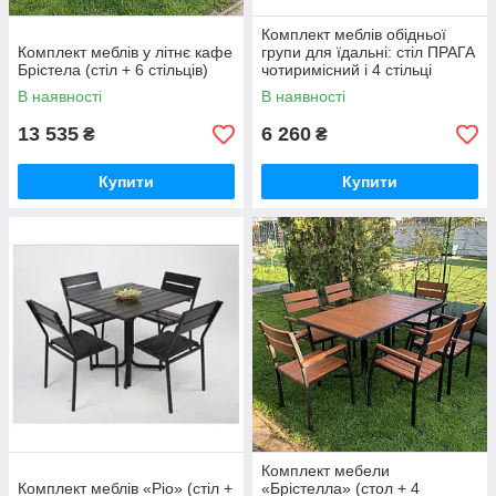
Комплект меблів обідньої
Комплект меблів у літнє кафе
групи для їдальні: стіл ПРАГА
Брістела (стіл + 6 стільців)
чотиримісний і 4 стільці
VELAS
В наявності
В наявності
13 535
6 260
₴
₴
Купити
Купити
Комплект мебели
Комплект меблів «Ріо» (стіл +
«Брістелла» (стол + 4