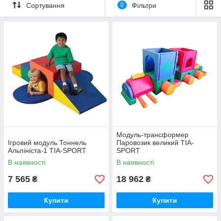
Сортування
0
Фільтри
Модуль-трансформер
Ігровий модуль Тоннель
Паровозик великий TIA-
Альпініста-1 TIA-SPORT
SPORT
В наявності
В наявності
7 565
18 962
₴
₴
Купити
Купити