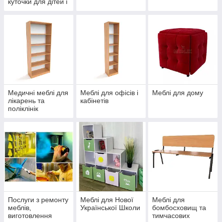
куточки для дітей і
дорослих
Медичні меблі для
Меблі для офісів і
Меблі для дому
лікарень та
кабінетів
поліклінік
Послуги з ремонту
Меблі для Нової
Меблі для
меблів,
Української Школи
бомбосховищ та
виготовлення
тимчасових