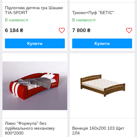
Підлогова дитяча гра Шашки
TIA-SPORT
Трюмо+Пуф "БЕТІС"
В наявності
В наявності
6 184
7 800
₴
₴
Купити
Купити
Ліжко "Формула" без
підіймального механізму
Венеція 160х200 103 Щит
800*2000
2Л4