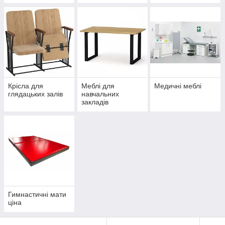
металоконструкцій
укриттів
та фарбування під
замовлення
Крісла для
Меблі для
Медичні меблі
глядацьких залів
навчальних
закладів
Гимнастичні мати
ціна