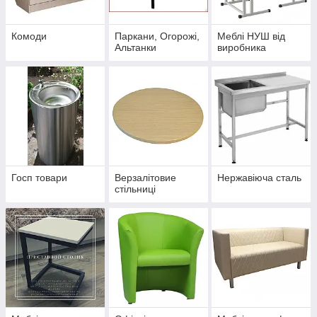
Комоди
Паркани, Огорожі,
Меблі НУШ від
Альтанки
виробника
Госп товари
Верзалітовие
Нержавіюча сталь
стільниці