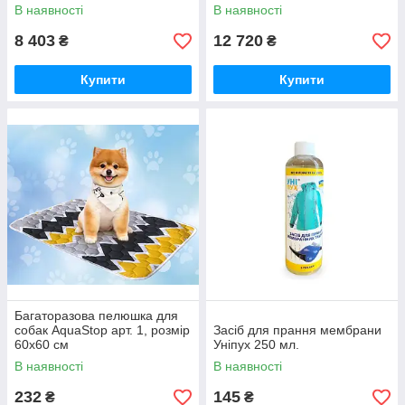
В наявності
В наявності
8 403
12 720
₴
₴
Купити
Купити
Багаторазова пелюшка для
собак AquaStop арт. 1, розмір
Засіб для прання мембрани
60х60 см
Уніпух 250 мл.
В наявності
В наявності
232
145
₴
₴