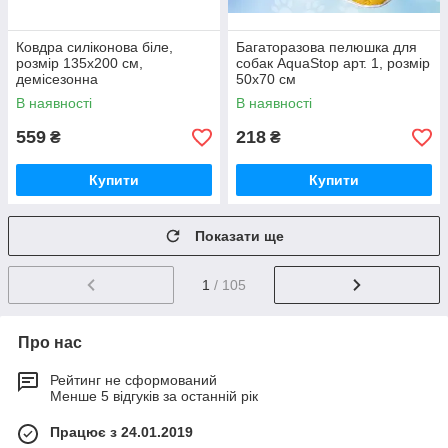
Ковдра силіконова біле,
Багаторазова пелюшка для
розмір 135х200 см,
собак AquaStop арт. 1, розмір
демісезонна
50х70 см
В наявності
В наявності
559
218
₴
₴
Купити
Купити
Показати ще
1
/ 105
Про нас
Рейтинг не сформований
Менше 5 відгуків за останній рік
Працює з 24.01.2019