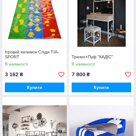
Ігровий килимок Сліди TIA-
SPORT
Трюмо+Пуф "КАДІС"
В наявності
В наявності
3 162
7 800
₴
₴
Купити
Купити