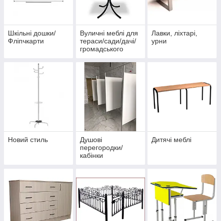
Шкільні дошки/
Вуличні меблі для
Лавки, ліхтарі,
Фліпчкарти
тераси/сади/дачі/
урни
громадського
закладу
Новий стиль
Душові
Дитячі меблі
перегородки/
кабінки