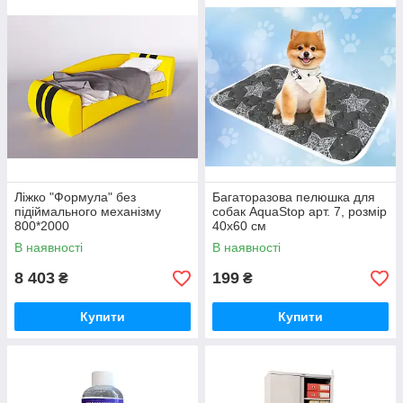
Ліжко "Формула" без
Багаторазова пелюшка для
підіймального механізму
собак AquaStop арт. 7, розмір
800*2000
40х60 см
В наявності
В наявності
8 403
199
₴
₴
Купити
Купити