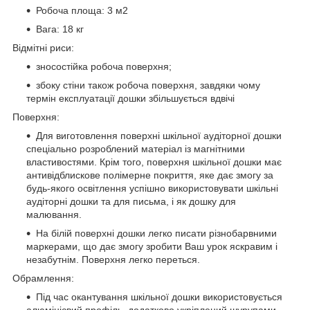
Робоча площа: 3 м
2
Вага: 18 кг
Відмітні риси:
зносостійка робоча поверхня;
збоку стіни також робоча поверхня, завдяки чому
термін експлуатації дошки збільшується вдвічі
Поверхня:
Для виготовлення поверхні шкільної аудіторної дошки
спеціально розроблений матеріал із магнітними
властивостями. Крім того, поверхня шкільної дошки має
антивідблискове полімерне покриття, яке дає змогу за
будь-якого освітлення успішно використовувати шкільні
аудіторні дошки та для письма, і як дошку для
малювання.
На білій поверхні дошки легко писати різнобарвними
маркерами, що дає змогу зробити Ваш урок яскравим і
незабутнім. Поверхня легко переться.
Обрамлення:
Під час окантування шкільної дошки використовується
алюмінієвий профіль, додатково укріплений шурупами.