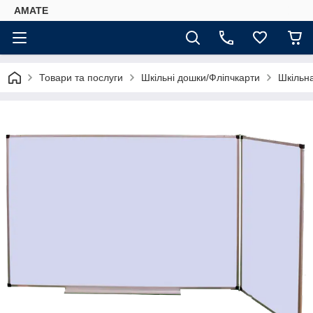
AMATE
Товари та послуги
Шкільні дошки/Фліпчкарти
Шкільна