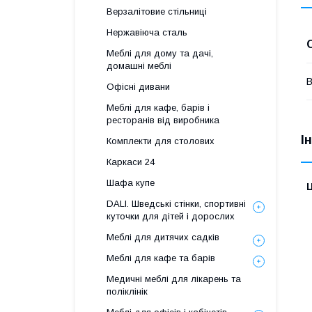
Верзалітовие стільниці
Нержавіюча сталь
Меблі для дому та дачі,
домашні меблі
В
Офісні дивани
Меблі для кафе, барів і
ресторанів від виробника
І
Комплекти для столових
Каркаси 24
Шафа купе
Ц
DALI. Шведські стінки, спортивні
куточки для дітей і дорослих
Меблі для дитячих садків
Меблі для кафе та барів
Медичні меблі для лікарень та
поліклінік