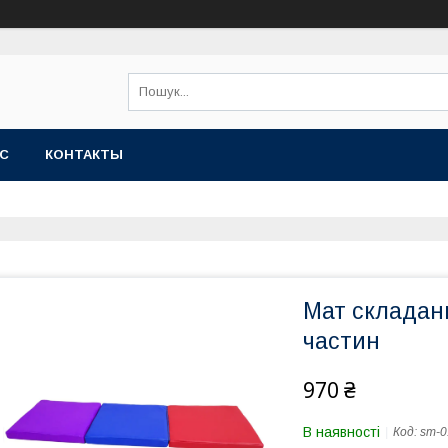
АС
КОНТАКТЫ
Мат складани
частин
970 ₴
В наявності
Код:
sm-0