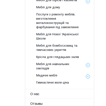
Меблі для офісів і кабінетів
Меблі для дому
Послуги з ремонту меблів,
виготовлення
металоконструкцій та
фарбування під замовлення
Меблі для Нової Української
Школи
Меблі для бомбосховищ та
тимчасових укриттів
Крісла для глядацьких залів
Меблі для навчальних
закладів
Медичні меблі
Гимнастичні мати ціна
О нас
Отзывы