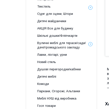
Текстиль
Одяг для сцени, Штори
Дитячі майданчики
АКЦІЯ Все для будинку
Шкільні дошки/Фліпчкарти
Вуличні меблі для тераси/сади/
дачі/громадського закладу
Лавки, ліхтарі, урни
Новий стиль
М
Душові перегородки/кабінки
в
Дитячі меблі
з
л
Комоди
—
Паркани, Огорожі, Альтанки
Меблі НУШ від виробника
Х
Госп товари