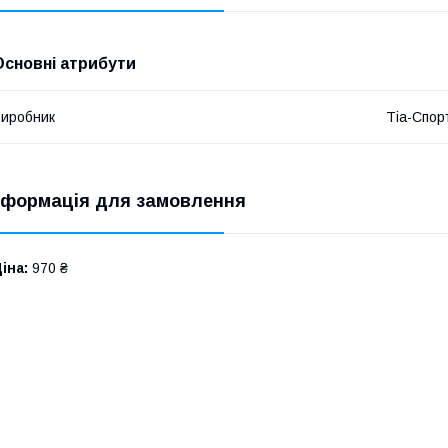
Основні атрибути
иробник
Тіа-Спор
нформація для замовлення
іна:
970 ₴