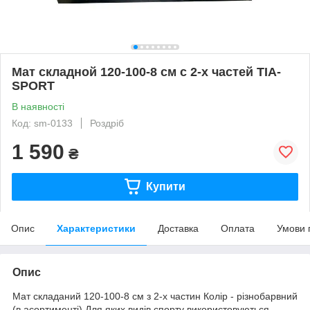
Мат складной 120-100-8 см с 2-х частей TIA-
SPORT
В наявності
Код: sm-0133
Роздріб
1 590
₴
Купити
Опис
Характеристики
Доставка
Оплата
Умови 
Опис
Мат складаний 120-100-8 см з 2-х частин Колір - різнобарвний
(в асортименті) Для яких видів спорту використовуються -