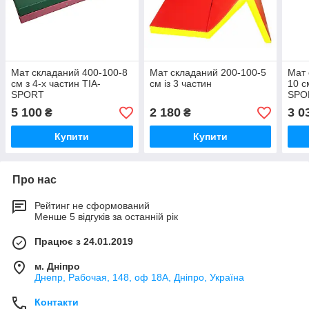
Мат складаний 400-100-8
Мат складаний 200-100-5
Мат 
см з 4-х частин TIA-
см із 3 частин
10 с
SPORT
SPO
5 100
2 180
3 0
₴
₴
Купити
Купити
Про нас
Рейтинг не сформований
Менше 5 відгуків за останній рік
Працює з 24.01.2019
м. Дніпро
Днепр, Рабочая, 148, оф 18А, Дніпро, Україна
Контакти