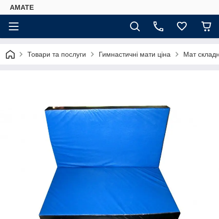
AMATE
Товари та послуги
Гимнастичні мати ціна
Мат складн