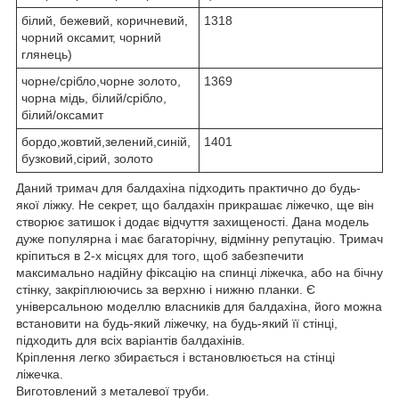
білий, бежевий, коричневий,
1318
чорний оксамит, чорний
глянець)
чорне/срібло,чорне золото,
1369
чорна мідь, білий/срібло,
білий/оксамит
бордо,жовтий,зелений,синій,
1401
бузковий,сірий, золото
Даний тримач для балдахіна підходить практично до будь-
якої ліжку. Не секрет, що балдахін прикрашає ліжечко, ще він
створює затишок і додає відчуття захищеності. Дана модель
дуже популярна і має багаторічну, відмінну репутацію. Тримач
кріпиться в 2-х місцях для того, щоб забезпечити
максимально надійну фіксацію на спинці ліжечка, або на бічну
стінку, закріплюючись за верхню і нижню планки. Є
універсальною моделлю власників для балдахіна, його можна
встановити на будь-який ліжечку, на будь-який її стінці,
підходить для всіх варіантів балдахінів.
Кріплення легко збирається і встановлюється на стінці
ліжечка.
Виготовлений з металевої труби.