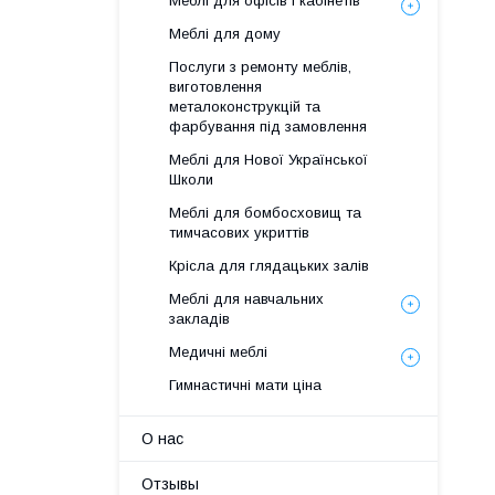
Меблі для офісів і кабінетів
Меблі для дому
Послуги з ремонту меблів,
виготовлення
металоконструкцій та
фарбування під замовлення
Меблі для Нової Української
Школи
Меблі для бомбосховищ та
тимчасових укриттів
Крісла для глядацьких залів
Меблі для навчальних
закладів
Медичні меблі
Гимнастичні мати ціна
О нас
Отзывы