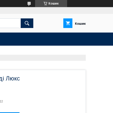
Кошик
Кошик
ді Люкс
11