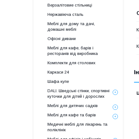
Верзалітовие стільниці
Нержавіюча сталь
Меблі для дому та дачі,
домашні меблі
К
Офісні дивани
К
Меблі для кафе, барів і
ресторанів від виробника
Комплекти для столових
І
Каркаси 24
Шафа купе
DALI. Шведські стінки, спортивні
Ц
куточки для дітей і дорослих
Меблі для дитячих садків
Меблі для кафе та барів
Медичні меблі для лікарень та
поліклінік