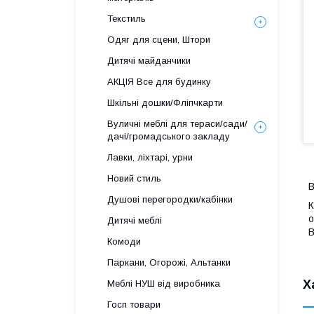
Текстиль
Одяг для сцени, Штори
Дитячі майданчики
АКЦІЯ Все для будинку
Шкільні дошки/Фліпчкарти
Вуличні меблі для тераси/сади/
дачі/громадського закладу
Лавки, ліхтарі, урни
Новий стиль
В
Душові перегородки/кабінки
К
о
Дитячі меблі
В
Комоди
Паркани, Огорожі, Альтанки
Х
Меблі НУШ від виробника
Госп товари