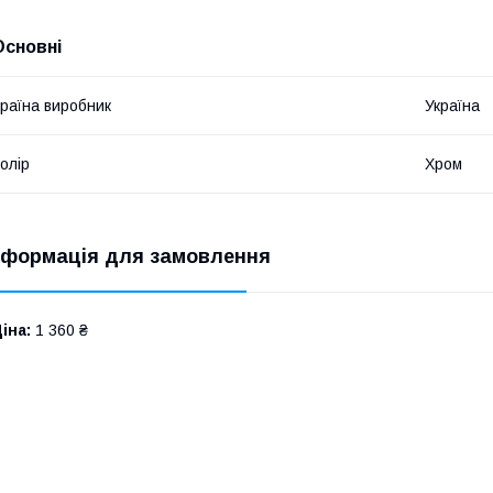
Основні
раїна виробник
Україна
олір
Хром
нформація для замовлення
іна:
1 360 ₴