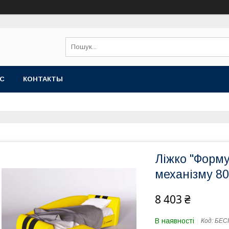
АС
КОНТАКТЫ
Ліжко "Форму
механізму 8
8 403 ₴
В наявності
Код:
БЕС