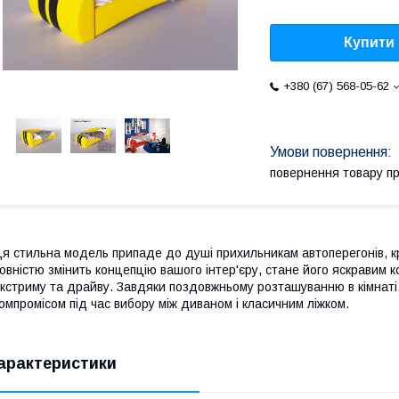
Купити
+380 (67) 568-05-62
повернення товару п
я стильна модель припаде до душі прихильникам автоперегонів, к
овністю змінить концепцію вашого інтер'єру, стане його яскравим 
кстриму та драйву. Завдяки поздовжньому розташуванню в кімнаті
омпромісом під час вибору між диваном і класичним ліжком.
арактеристики