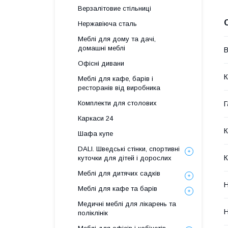
Верзалітовие стільниці
Нержавіюча сталь
Меблі для дому та дачі,
домашні меблі
В
Офісні дивани
К
Меблі для кафе, барів і
ресторанів від виробника
Комплекти для столових
Г
Каркаси 24
К
Шафа купе
DALI. Шведські стінки, спортивні
К
куточки для дітей і дорослих
Меблі для дитячих садків
Н
Меблі для кафе та барів
Медичні меблі для лікарень та
Н
поліклінік