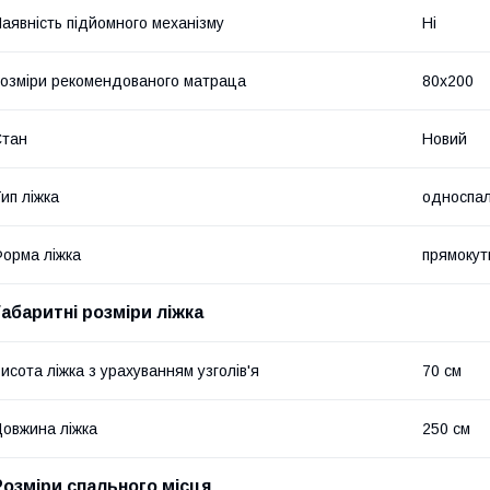
аявність підйомного механізму
Ні
озміри рекомендованого матраца
80х200
Стан
Новий
ип ліжка
односпа
орма ліжка
прямокут
Габаритні розміри ліжка
исота ліжка з урахуванням узголів'я
70 см
овжина ліжка
250 см
Розміри спального місця