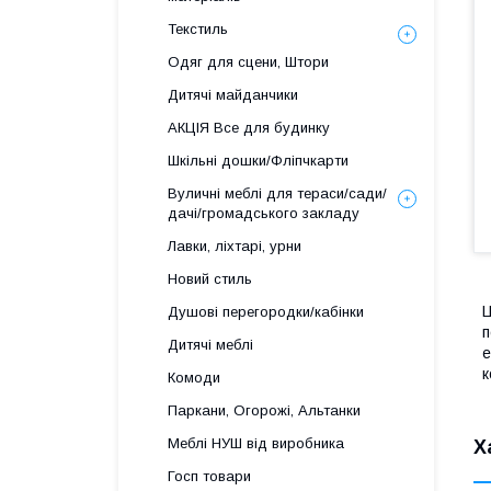
Текстиль
Одяг для сцени, Штори
Дитячі майданчики
АКЦІЯ Все для будинку
Шкільні дошки/Фліпчкарти
Вуличні меблі для тераси/сади/
дачі/громадського закладу
Лавки, ліхтарі, урни
Новий стиль
Ц
Душові перегородки/кабінки
п
Дитячі меблі
е
к
Комоди
Паркани, Огорожі, Альтанки
Меблі НУШ від виробника
Х
Госп товари