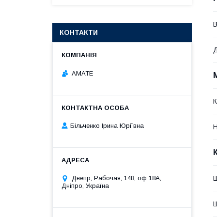
В
КОНТАКТИ
Д
АМАТЕ
К
Більченко Ірина Юріївна
Н
Ш
Днепр, Рабочая, 148, оф 18А,
Дніпро, Україна
Ш