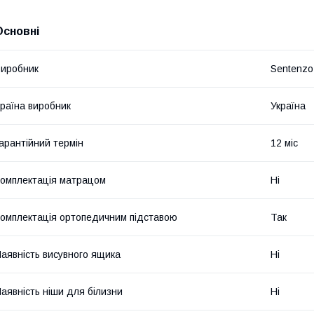
Основні
иробник
Sentenzo
раїна виробник
Україна
арантійний термін
12 міс
омплектація матрацом
Ні
омплектація ортопедичним підставою
Так
аявність висувного ящика
Ні
аявність ніши для білизни
Ні