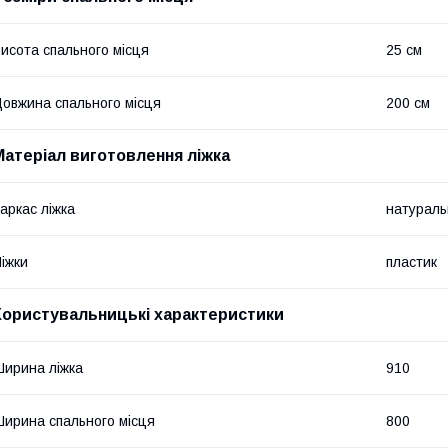
исота спального місця
25 см
овжина спального місця
200 см
Матеріал виготовлення ліжка
аркас ліжка
натураль
іжки
пластик
Користувальницькі характеристики
ирина ліжка
910
ирина спального місця
800