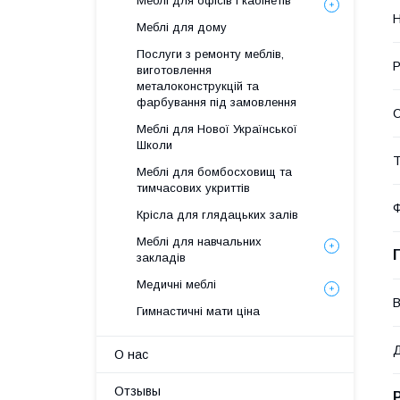
Меблі для офісів і кабінетів
Н
Меблі для дому
Послуги з ремонту меблів,
Р
виготовлення
металоконструкцій та
фарбування під замовлення
Меблі для Нової Української
Школи
Т
Меблі для бомбосховищ та
тимчасових укриттів
Ф
Крісла для глядацьких залів
Меблі для навчальних
закладів
Медичні меблі
В
Гимнастичні мати ціна
Д
О нас
Отзывы