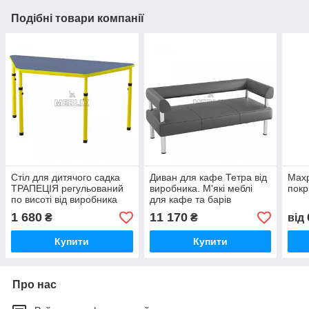
Подібні товари компанії
Стіл для дитячого садка
Диван для кафе Тетра від
Мах
ТРАПЕЦІЯ регульований
виробника. М'які меблі
покр
по висоті від виробника
для кафе та барів
1 680
11 170
₴
₴
від
Купити
Купити
Про нас