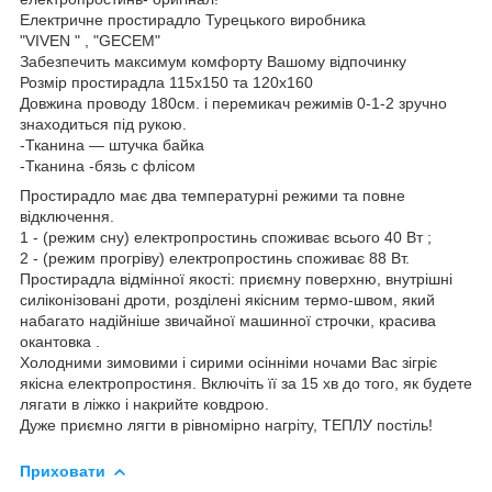
Електричне простирадло Турецького виробника
"VIVEN " , "GECEM"
Забезпечить максимум комфорту Вашому відпочинку
Розмір простирадла 115х150 та 120х160
Довжина проводу 180см. і перемикач режимів 0-1-2 зручно
знаходиться під рукою.
-Тканина — штучка байка
-Тканина -бязь с флісом
Простирадло має два температурні режими та повне
відключення.
1 - (режим сну) електропростинь споживає всього 40 Вт ;
2 - (режим прогріву) електропростинь споживає 88 Вт.
Простирадла відмінної якості: приємну поверхню, внутрішні
силіконізовані дроти, розділені якісним термо-швом, який
набагато надійніше звичайної машинної строчки, красива
окантовка .
Холодними зимовими і сирими осінніми ночами Вас зігріє
якісна електропростиня. Включіть її за 15 хв до того, як будете
лягати в ліжко і накрийте ковдрою.
Дуже приємно лягти в рівномірно нагріту, ТЕПЛУ постіль!
Приховати