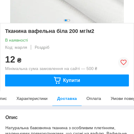
Тканина вафельна біла 200 мг/м2
В наявності
Код: марля
Роздріб
12
₴
Мінімальна сума замовлення на сайті — 500 ₴
Купити
пис
Характеристики
Доставка
Оплата
Умови пове
Опис
Натуральна бавовняна тканина з особливим плетінням,
маленькими прямокутниками, що схожі на вафлю. Вафельне