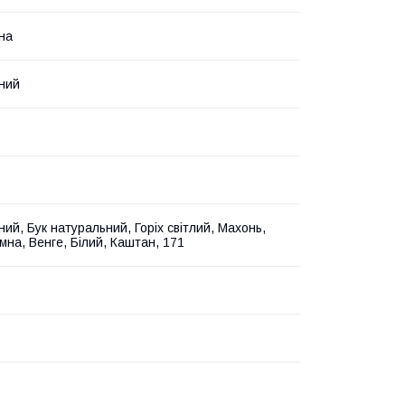
на
мний
ний, Бук натуральний, Горіх світлий, Махонь,
мна, Венге, Білий, Каштан, 171