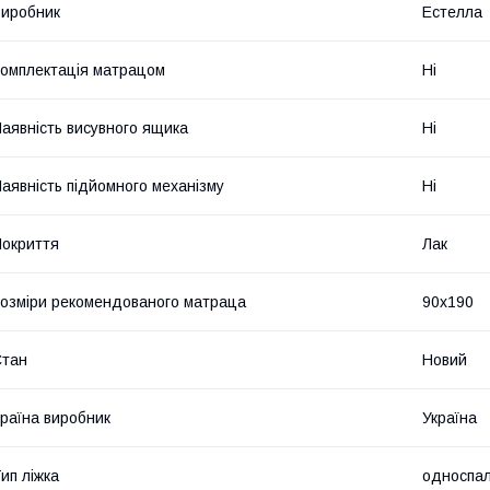
иробник
Естелла
омплектація матрацом
Ні
аявність висувного ящика
Ні
аявність підйомного механізму
Ні
окриття
Лак
озміри рекомендованого матраца
90х190
Стан
Новий
раїна виробник
Україна
ип ліжка
односпа