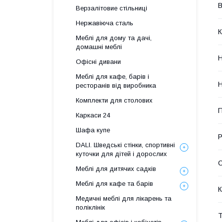
В
Верзалітовие стільниці
Нержавіюча сталь
К
Меблі для дому та дачі,
домашні меблі
Н
Офісні дивани
Меблі для кафе, барів і
Н
ресторанів від виробника
Комплекти для столових
П
Каркаси 24
Шафа купе
Р
DALI. Шведські стінки, спортивні
куточки для дітей і дорослих
Меблі для дитячих садків
Меблі для кафе та барів
К
Медичні меблі для лікарень та
поліклінік
Т