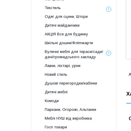
Текстиль
Одяг для сцени, Штори
Дитячі майданчики
АКЦІЯ Все для будинку
Шкільні дошки/Фліпчкарти
Вуличні меблі для тераси/сади/
дачі/громадського закладу
Лавки, ліхтарі, урни
А
Новий стиль
Душові перегородки/кабінки
Дитячі меблі
Х
Комоди
Паркани, Огорожі, Альтанки
Меблі НУШ від виробника
Госп товари