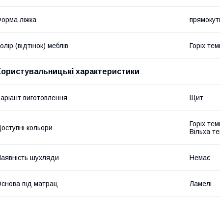
орма ліжка
прямокут
олір (відтінок) меблів
Горіх те
Користувальницькі характеристики
аріант виготовлення
Щит
Горіх тем
оступні кольори
Вільха те
аявність шухляди
Немає
снова під матрац
Ламелі