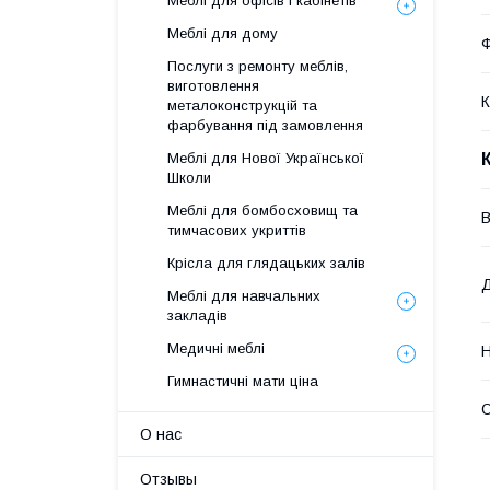
Меблі для офісів і кабінетів
Меблі для дому
Ф
Послуги з ремонту меблів,
виготовлення
К
металоконструкцій та
фарбування під замовлення
Меблі для Нової Української
Школи
Меблі для бомбосховищ та
В
тимчасових укриттів
Крісла для глядацьких залів
Д
Меблі для навчальних
закладів
Медичні меблі
Н
Гимнастичні мати ціна
О
О нас
Отзывы