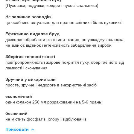
(Пуховики, подушки, ковдри і пухові спальники)
Не залишає розводів
це особливо актуально для прання світлих і білих пуховиків
Ефективно видаляє бруд
дозволяє обробляти різні типи тканин, не ушкоджує волокна,
не змінює відтінок і інтенсивність забарвлення вироби
Зберігає теплові якості
повітропроникність і жирове покриття пуху, оберігає його від
ламкості і скочування
Зручний у використанні
просте, зручне і недороге в використанні засіб
економічний
один флакон 250 мл розрахований на 5-6 прань
безпечний
не містить фосфатів, хлору і відбілювачів
Приховати