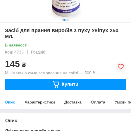
Засіб для прання виробів з пуху Уніпух 250
мл.
В наявності
Код: 4735
Роздріб
145
₴
Мінімальна сума замовлення на сайті — 500 ₴
Купити
Опис
Характеристики
Доставка
Оплата
Умови п
Опис
Якісно пере вироби з пуху