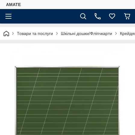
AMATE
Товари та послуги
Шкільні дошки/Фліпчкарти
Крейдя