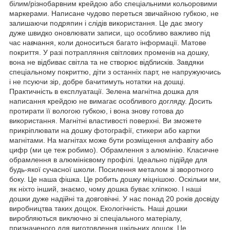
білим/різнобарвним крейдою або спеціальними кольоровими
маркерами. Написане чудово переться звичайною губкою, не
залишаючи подряпин і слідів використання. Це дає змогу
дуже швидко оновлювати записи, що особливо важливо під
час навчання, коли доноситься багато інформації. Матове
покриття. У разі потрапляння світлових променів на дошку,
вона не відбиває світла та не створює відблисків. Завдяки
спеціальному покриттю, діти з останніх парт, не напружуючись
і не псуючи зір, добре бачитимуть нотатки на дошці.
Практичність в експлуатації. Зелена магнітна дошка для
написання крейдою не вимагає особливого догляду. Досить
протирати її вологою губкою, і вона знову готова до
використання. Магнітні властивості поверхні. Ви зможете
прикріплювати на дошку фотографії, стикери або картки
магнітами. На магнітах може бути розміщення алфавіту або
цифр (ми це теж робимо). Обрамлення з алюмінію. Класичне
обрамлення в алюмінієвому профілі. Ідеально підійде для
будь-якої сучасної школи. Посилення металом зі зворотного
боку. Це наша фішка. Це робить дошку міцнішою. Оскільки ми,
як ніхто інший, знаємо, чому дошка буває хліпкою. І наші
дошки дуже надійні та довговічні. У нас понад 20 років досвіду
виробництва таких дощок. Екологічність. Наші дошки
виробляються виключно зі спеціального матеріалу,
призначеного для виготовлення шкільних дощок. Це