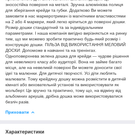
зносостійка поверхня на металі. Зручна алюмінієва полиця
для зберігання крейди та губки. Додатково Ви можете
замовити в нас маркеротримач із магнітними властивостями
на 2 або 4 маркери, який легко кріпиться до поверхні дошки.
Розмір дошки стандартний та за індивідуальними
параметрами. І наша компанія вигідно вирізняється на ринку
тим, що ми можемо зробити практично будь-який розмір і
конструкцію дошки. ПІЛЬЗА ВІД ВИКОРИСТАННЯ МЕЛОВИЙ
ДОСКИ: Допоможе в навчанні та на тренінгах.
Одноповерхнева зелена дошка для крейди — чудове рішення
для невеликого класу або аудиторії. Вона не займе багато
місця, але на невеликій поверхні Ви можете доносити свої
ідеї та малюнки. Для дитячої творчості. Усі діти люблять
малювати. Тому крейдяну дошку можна розмістити в дитячій
кімнаті або виховательній установі та використовувати як
мольберт. Це зручно та практично, тому що, на відміну від
альбомних аркушів, дрібна дошка може використовуватися
безліч разів.
Приховати
Характеристики