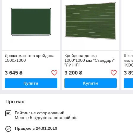
Дошка магнітна крейдяна
Крейдяна дошка
Шкіл
1500х1000
1000*1000 мм "Стандарт"
меле
"ЛИНІЯ"
"КОС
3 645
3 200
3 8
₴
₴
Купити
Купити
Про нас
Рейтинг не сформований
Менше 5 відгуків за останній рік
Працює з 24.01.2019