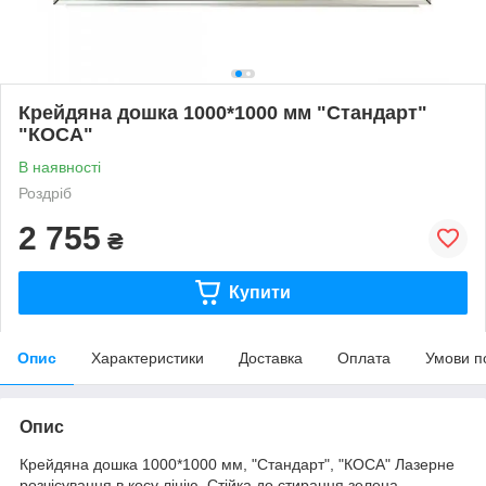
Крейдяна дошка 1000*1000 мм "Стандарт"
"КОСА"
В наявності
Роздріб
2 755
₴
Купити
Опис
Характеристики
Доставка
Оплата
Умови п
Опис
Крейдяна дошка 1000*1000 мм, "Стандарт", "КОСА" Лазерне
розчісування в косу лінію. Стійка до стирання зелена