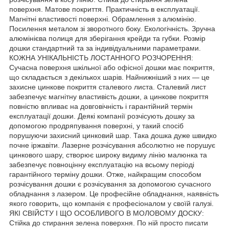
поверхня. Матове покриття. Практичність в експлуатації.
Магнітні властивості поверхні. Обрамлення з алюмінію.
Посилення металом зі зворотного боку. Екологічність. Зручна
алюмінієва полиця для зберігання крейди та губки. Розмір
дошки стандартний та за індивідуальними параметрами.
КОЖНА УНІКАЛЬНІСТЬ ЛОСТАННОГО РОЗЧОРЕННЯ:
Сучасна поверхня шкільної або офісної дошки має покриття,
що складається з декількох шарів. Найнижніший з них — це
захисне цинкове покриття сталевого листа. Сталевий лист
забезпечує магнітну властивість дошки, а цинкове покриття
повністю впливає на довговічність і гарантійний термін
експлуатації дошки. Деякі компанії розчісують дошку за
допомогою продряпування поверхні, у такий спосіб
порушуючи захисний цинковий шар. Така дошка дуже швидко
почне іржавіти. Лазерне розчісування абсолютно не порушує
цинкового шару, створює широку видиму лінію малюнка та
забезпечує повноцінну експлуатацію на всьому періоді
гарантійного терміну дошки. Отже, найкращим способом
розчісування дошки є розчісування за допомогою сучасного
обладнання з лазером. Це професійне обладнання, наявність
якого говорить, що компанія є професіоналом у своїй галузі.
ЯКІ СВІЙСТУ І ЩО ОСОБЛИВОГО В МОЛОВОМУ ДОСКУ:
Стійка до стирання зелена поверхня. По ній просто писати