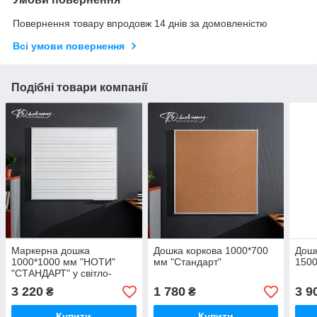
Повернення товару впродовж 14 днів за домовленістю
Всі умови повернення
Подібні товари компанії
Маркерна дошка
Дошка коркова 1000*700
Дошк
1000*1000 мм "НОТИ"
мм "Стандарт"
1500
"СТАНДАРТ" у світло-
сірому профілі
3 220
1 780
3 9
₴
₴
Купити
Купити