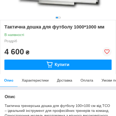
Тактична дошка для футболу 1000*1000 мм
В наявності
Роздріб
4 600
₴
Купити
Опис
Характеристики
Доставка
Оплата
Умови п
Опис
Тактична тренерська дошка для футболу 100×100 см від TCO
– ідеальний інструмент для професійних тренерів та команд.
Одностороння модель виготовлена з міцного високоякісного