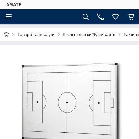
AMATE
Товари та послуги
Шкільні дошки/Фліпчкарти
Тактич