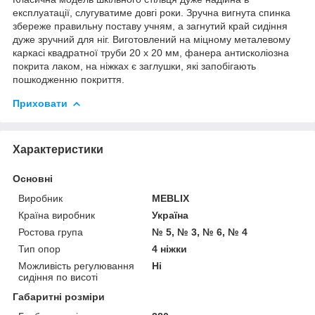
експлуатації, слугуватиме довгі роки. Зручна вигнута спинка
збереже правильну поставу учням, а загнутий край сидіння
дуже зручний для ніг. Виготовлений на міцному металевому
каркасі квадратної труби 20 х 20 мм, фанера антисколіозна
покрита лаком, на ніжках є заглушки, які запобігають
пошкодженню покриття.
Приховати
Характеристики
Основні
Виробник
MEBLIX
Країна виробник
Україна
Ростова група
№ 5, № 3, № 6, № 4
Тип опор
4 ніжки
Можливість регулювання
Ні
сидіння по висоті
Габаритні розміри