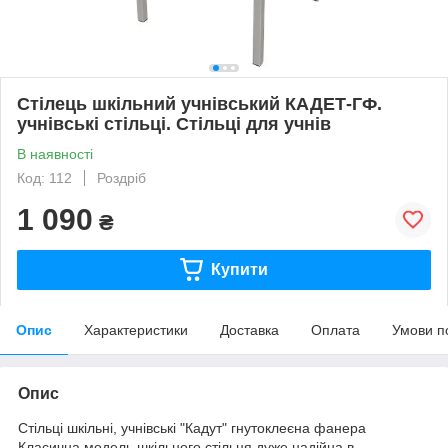
Стілець шкільний учнівський КАДЕТ-ГФ.
учнівські стільці. Стільці для учнів
В наявності
Код: 112
Роздріб
1 090
₴
Купити
Опис
Характеристики
Доставка
Оплата
Умови п
Опис
Стільці шкільні, учнівські "Кадут" гнутоклеєна фанера
Класична модель шкільного стільця дуже надійна в