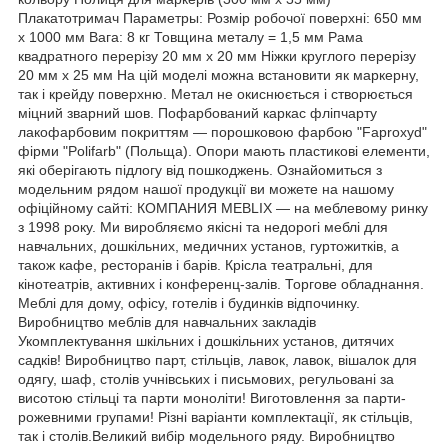
Плакатотримач Параметры: Розмір робочої поверхні: 650 мм
х 1000 мм Вага: 8 кг Товщина металу = 1,5 мм Рама
квадратного перерізу 20 мм х 20 мм Ніжки круглого перерізу
20 мм х 25 мм На цій моделі можна встановити як маркерну,
так і крейду поверхню. Метал не окиснюється і створюється
міцний зварний шов. Пофарбований каркас фліпчарту
лакофарбовим покриттям — порошковою фарбою "Faproxyd"
фірми "Polifarb" (Польща). Опори мають пластикові елементи,
які оберігають підлогу від пошкоджень. Ознайомиться з
модельним рядом нашої продукції ви можете на нашому
офіційному сайті: КОМПАНИЯ MEBLIX — на меблевому ринку
з 1998 року. Ми виробляємо якісні та недорогі меблі для
навчальних, дошкільних, медичних установ, гуртожитків, а
також кафе, ресторанів і барів. Крісла театральні, для
кінотеатрів, активних і конференц-залів. Торгове обладнання.
Меблі для дому, офісу, готелів і будинків відпочинку.
Виробництво меблів для навчальних закладів
Укомплектування шкільних і дошкільних установ, дитячих
садків! Виробництво парт, стільців, лавок, лавок, вішалок для
одягу, шаф, столів учнівських і письмових, регульовані за
висотою стільці та парти моноліти! Виготовлення за парти-
рожевними групами! Різні варіанти комплектації, як стільців,
так і столів.Великий вибір модельного ряду. Виробництво