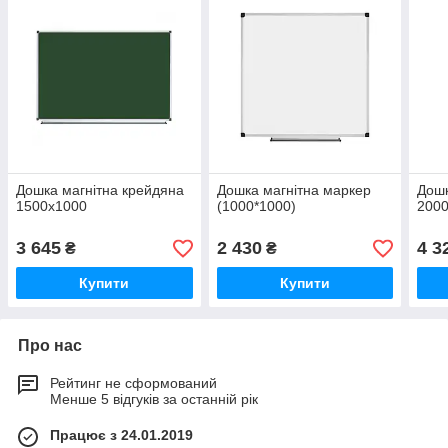
Дошка магнітна крейдяна
Дошка магнітна маркер
Дошк
1500х1000
(1000*1000)
200
3 645
2 430
4 3
₴
₴
Купити
Купити
Про нас
Рейтинг не сформований
Менше 5 відгуків за останній рік
Працює з 24.01.2019