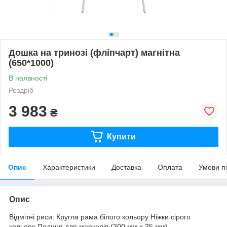
Дошка на тринозі (фліпчарт) магнітна
(650*1000)
В наявності
Роздріб
3 983
₴
Купити
Опис
Характеристики
Доставка
Оплата
Умови п
Опис
Відмітні риси: Кругла рама білого кольору Ніжки сірого
кольору Полиця для маркерів (300 мм х 35 мм)