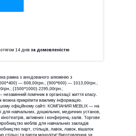
ротягом 14 днів
за домовленістю
рка рамка з анодованого алюмінію з
00*400) ― 608,00грн.; (900*600) ― 1013,00грн.;
0грн.; (1500*1000)-2295,00грн.;
 незамінний помічник в організації життя класу.
к можна прикріпити важливу інформацію.
ашому офіційному сайті: КОМПАНИЯ MEBLIX — на
лі для навчальних, дошкільних, медичних установ,
я кінотеатрів, активних і конференц-залів. Торгове
 Виробництво меблів для навчальних закладів
обництво парт, стільців, лавок, лавок, вішалок
ою стільці та парти моноліти! Виготовлення за