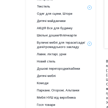
Текстиль
Одяг для сцени, Штори
Дитячі майданчики
АКЦІЯ Все для будинку
Шкільні дошки/Фліпчкарти
Вуличні меблі для тераси/сади/
дачі/громадського закладу
Лавки, ліхтарі, урни
В
Новий стиль
п
Душові перегородки/кабінки
(
(
Дитячі меблі
Ц
Комоди
О
м
Паркани, Огорожі, Альтанки
г
Меблі НУШ від виробника
о
У
Госп товари
д