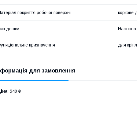
атеріал покриття робочої поверхні
коркове 
ип дошки
Настінна
ункціональне призначення
для кріп
нформація для замовлення
іна:
540 ₴