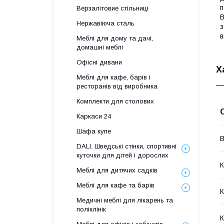
п
Верзалітовие стільниці
В
Нержавіюча сталь
з
в
Меблі для дому та дачі,
домашні меблі
Офісні дивани
Х
Меблі для кафе, барів і
ресторанів від виробника
Комплекти для столових
Каркаси 24
Шафа купе
В
DALI. Шведські стінки, спортивні
куточки для дітей і дорослих
К
Меблі для дитячих садків
Меблі для кафе та барів
К
Медичні меблі для лікарень та
поліклінік
К