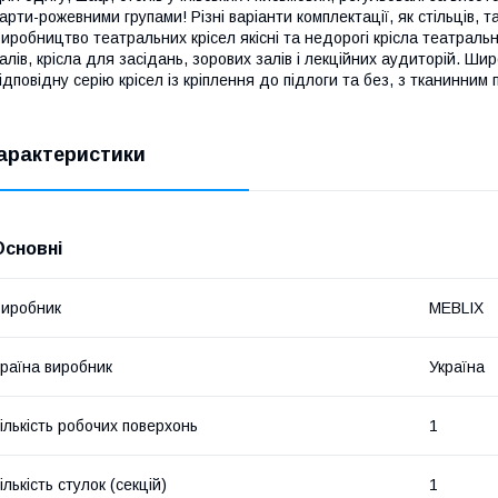
арти-рожевними групами! Різні варіанти комплектації, як стільців, т
иробництво театральних крісел якісні та недорогі крісла театральні
алів, крісла для засідань, зорових залів і лекційних аудиторій. 
ідповідну серію крісел із кріплення до підлоги та без, з тканинним
арактеристики
Основні
иробник
MEBLIX
раїна виробник
Україна
ількість робочих поверхонь
1
ількість стулок (секцій)
1