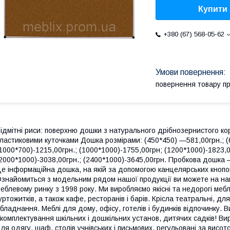
Купити
+380 (67) 568-05-62
повернення товару п
ідмітні риси: поверхню дошки з натурального дрібнозернистого ко
ластиковими куточками Дошка розмірами: (450*450) ―581,00грн.; (6
1000*700)-1215,00грн.; (1000*1000)-1755,00грн; (1200*1000)-1823,0
2000*1000)-3038,00грн.; (2400*1000)-3645,00грн. Пробкова дошка —
е інформаційна дошка, на якій за допомогою канцелярських кнопо
знайомиться з модельним рядом нашої продукції ви можете на н
еблевому ринку з 1998 року. Ми виробляємо якісні та недорогі меб
уртожитків, а також кафе, ресторанів і барів. Крісла театральні, дл
бладнання. Меблі для дому, офісу, готелів і будинків відпочинку.
комплектування шкільних і дошкільних установ, дитячих садків! Вир
ля одягу, шаф, столів учнівських і письмових, регульовані за висот