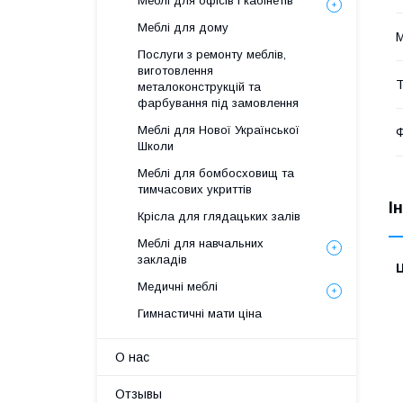
Меблі для офісів і кабінетів
Меблі для дому
М
Послуги з ремонту меблів,
виготовлення
Т
металоконструкцій та
фарбування під замовлення
Меблі для Нової Української
Ф
Школи
Меблі для бомбосховищ та
тимчасових укриттів
І
Крісла для глядацьких залів
Меблі для навчальних
закладів
Ц
Медичні меблі
Гимнастичні мати ціна
О нас
Отзывы