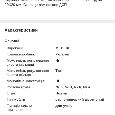
20Х20 мм. Столиця ламіноване ДСП.
Характеристики
Основні
Виробник
MEBLIX
Країна виробник
Україна
Можливість регулювання
Ні
висоти стільниці
Можливість регулювання
Так
висоти стільця
Монолітна конструкція
Ні
Ростова група
№ 5, № 3, № 6, № 4
Стан
Новий
Тип меблів
стіл учнівський двомісний
Функціональне
для учнів
призначення