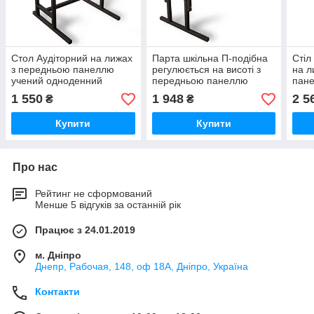
Стол Аудіторний на лижах
Парта шкільна П-подібна
Стіл
з передньою панеллю
регулюється на висоті з
на л
учений одноденний
передньою панеллю
пан
учні
1 550
1 948
2 5
₴
₴
Купити
Купити
Про нас
Рейтинг не сформований
Менше 5 відгуків за останній рік
Працює з 24.01.2019
м. Дніпро
Днепр, Рабочая, 148, оф 18А, Дніпро, Україна
Контакти