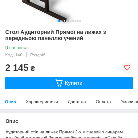
Стол Аудиторний Прямої на лижах з
передньою панеллю учений
В наявності
Код: 140
Роздріб
2 145
₴
Купити
Опис
Характеристики
Доставка
Оплата
Умови п
Опис
Аудиторний стіл на лижах Прямої 2-х місцевий з лицарем
Надійний металевий Форма зроблена з профільної труби