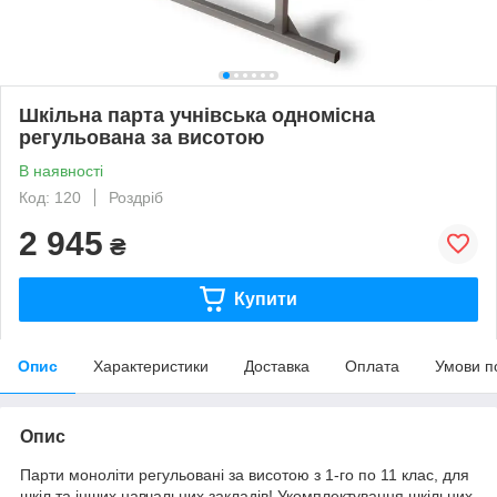
Шкільна парта учнівська одномісна
регульована за висотою
В наявності
Код: 120
Роздріб
2 945
₴
Купити
Опис
Характеристики
Доставка
Оплата
Умови п
Опис
Парти моноліти регульовані за висотою з 1-го по 11 клас, для
шкіл та інших навчальних закладів! Укомплектування шкільних,