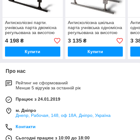
Антисколіозні парти.
Антисколіозна шкільна
Анти
учнівська парта двомісна
парта учнівська одномісна
одно
регульована за висотою
регульована за висотою
висо
пан
4 198
3 135
3 3
₴
₴
Купити
Купити
Про нас
Рейтинг не сформований
Менше 5 відгуків за останній рік
Працює з 24.01.2019
м. Дніпро
Днепр, Рабочая, 148, оф 18А, Дніпро, Україна
Контакти
Сьогодні працює з 10:00 до 18:00