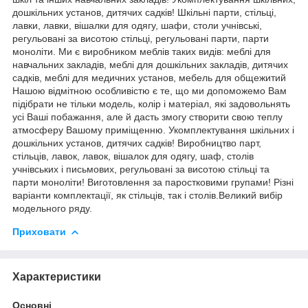
дошкільних установ, дитячих садків! Шкільні парти, стільці,
лавки, лавки, вішалки для одягу, шафи, столи учнівські,
регульовані за висотою стільці, регульовані парти, парти
моноліти. Ми є виробником меблів таких видів: меблі для
навчальних закладів, меблі для дошкільних закладів, дитячих
садків, меблі для медичних установ, мебель для общежитий
Нашою відмітною особливістю є те, що ми допоможемо Вам
підібрати не тільки модель, колір і матеріал, які задовольнять
усі Ваші побажання, але й дасть змогу створити свою теплу
атмосферу Вашому приміщенню. Укомплектування шкільних і
дошкільних установ, дитячих садків! Виробництво парт,
стільців, лавок, лавок, вішалок для одягу, шаф, столів
учнівських і письмових, регульовані за висотою стільці та
парти моноліти! Виготовлення за паростковими групами! Різні
варіанти комплектації, як стільців, так і столів.Великий вибір
модельного ряду.
Приховати
Характеристики
Основні