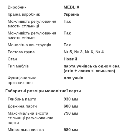
Виробник
MEBLIX
Країна виробник
Україна
Можливість регулювання
Так
висоти стільниці
Можливість регулювання
Так
висоти стільця
Монолітна конструкція
Так
Ростова група
№ 5, № 3, № 6, № 4
Стан
Новий
Тип меблів
парта учнівська одномісна
(стіл + лавка зі спинкою)
Функціональне
для учнів
призначення
Габаритні розміри монолітної парти
Глибина парти
930 мм
Довжина парти
600 мм
Максимальна висота
750 мм
стільниці регульованою
парти
Мінімальна висота
580 мм