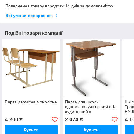
Повернення товару впродовж 14 днів за домовленістю
Всі умови повернення
Подібні товари компанії
Парта двомісна монолітна
Парта для школи
Шкіл
одномісна, учнівський стіл
Трап
аудиторний з
НУШ
регулюванням по висоті,
висо
4 200
2 074
4 1
₴
₴
царга з полицею
Купити
Купити