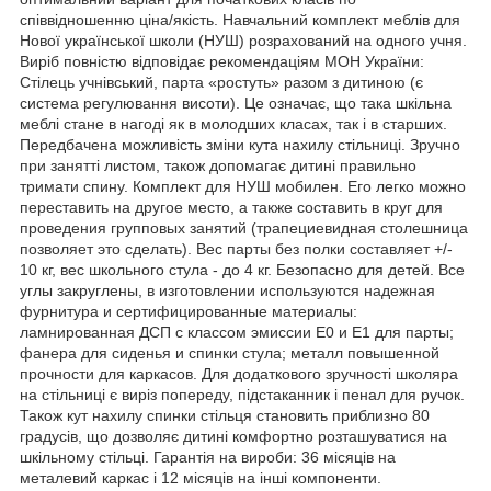
співвідношенню ціна/якість. Навчальний комплект меблів для
Нової української школи (НУШ) розрахований на одного учня.
Виріб повністю відповідає рекомендаціям МОН України:
Стілець учнівський, парта «ростуть» разом з дитиною (є
система регулювання висоти). Це означає, що така шкільна
меблі стане в нагоді як в молодших класах, так і в старших.
Передбачена можливість зміни кута нахилу стільниці. Зручно
при занятті листом, також допомагає дитині правильно
тримати спину. Комплект для НУШ мобилен. Его легко можно
переставить на другое место, а также составить в круг для
проведения групповых занятий (трапециевидная столешница
позволяет это сделать). Вес парты без полки составляет +/-
10 кг, вес школьного стула - до 4 кг. Безопасно для детей. Все
углы закруглены, в изготовлении используются надежная
фурнитура и сертифицированные материалы:
ламнированная ДСП с классом эмиссии E0 и E1 для парты;
фанера для сиденья и спинки стула; металл повышенной
прочности для каркасов. Для додаткового зручності школяра
на стільниці є виріз попереду, підстаканник і пенал для ручок.
Також кут нахилу спинки стільця становить приблизно 80
градусів, що дозволяє дитині комфортно розташуватися на
шкільному стільці. Гарантія на вироби: 36 місяців на
металевий каркас і 12 місяців на інші компоненти.