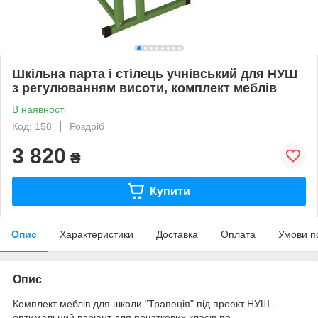
Шкільна парта і стілець учнівський для НУШ
з регулюванням висоти, комплект меблів
В наявності
Код: 158
Роздріб
3 820
₴
Купити
Опис
Характеристики
Доставка
Оплата
Умови п
Опис
Комплект меблів для школи "Трапеція" під проект НУШ -
оптимальний варіант для початкових класів по