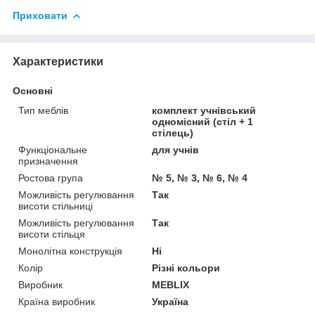
Приховати
Характеристики
Основні
Тип меблів
комплект учнівський
одномісний (стіл + 1
стілець)
Функціональне
для учнів
призначення
Ростова група
№ 5, № 3, № 6, № 4
Можливість регулювання
Так
висоти стільниці
Можливість регулювання
Так
висоти стільця
Монолітна конструкція
Ні
Колір
Різні кольори
Виробник
MEBLIX
Країна виробник
Україна