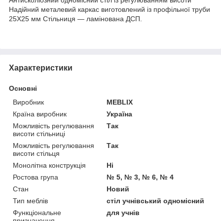
Надійний металевий каркас виготовлений із профільної труби
25Х25 мм Стільниця — ламінована ДСП.
Характеристики
Основні
Виробник
MEBLIX
Країна виробник
Україна
Можливість регулювання
Так
висоти стільниці
Можливість регулювання
Так
висоти стільця
Монолітна конструкція
Ні
Ростова група
№ 5, № 3, № 6, № 4
Стан
Новий
Тип меблів
стіл учнівський одномісний
Функціональне
для учнів
призначення