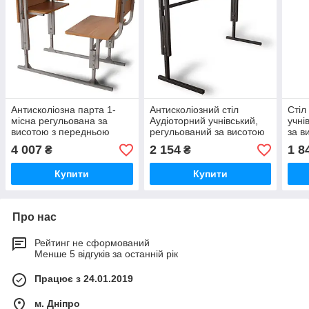
Антисколіозна парта 1-
Антисколіозний стіл
Стіл
місна регульована за
Аудіоторний учнівський,
учні
висотою з передньою
регульований за висотою
за в
панеллю та полицею.
2-місний для школярів
школ
4 007
2 154
1 8
₴
₴
Купити
Купити
Про нас
Рейтинг не сформований
Менше 5 відгуків за останній рік
Працює з 24.01.2019
м. Дніпро