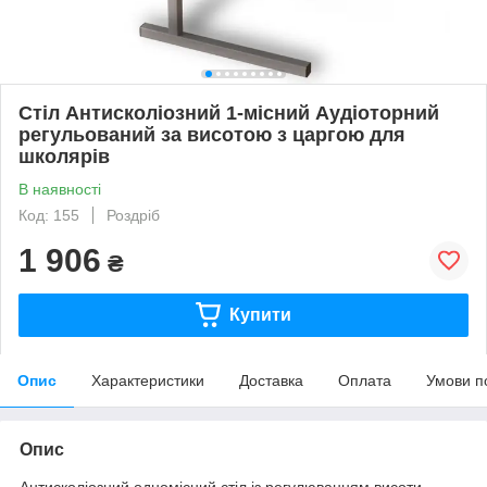
Стіл Антисколіозний 1-місний Аудіоторний
регульований за висотою з царгою для
школярів
В наявності
Код: 155
Роздріб
1 906
₴
Купити
Опис
Характеристики
Доставка
Оплата
Умови п
Опис
Антисколіозний одномісний стіл із регулюванням висоти