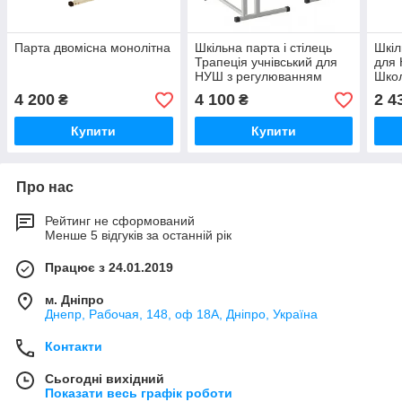
Парта двомісна монолітна
Шкільна парта і стілець
Шкіл
Трапеція учнівський для
для 
НУШ з регулюванням
Шко
висоти, комплект меблів
4 200
4 100
2 4
₴
₴
Купити
Купити
Про нас
Рейтинг не сформований
Менше 5 відгуків за останній рік
Працює з 24.01.2019
м. Дніпро
Днепр, Рабочая, 148, оф 18А, Дніпро, Україна
Контакти
Сьогодні вихідний
Показати весь графік роботи