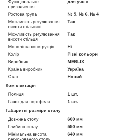
Функціональне
для учнів
призначення
Ростова група
№ 5, № 6, № 4
Можливість регулювання
Так
висоти стільниці
Можливість регулювання
Так
висоти стільця
Монолітна конструкція
Ні
Колір
Різні кольори
Виробник
MEBLIX
Країна виробник
Україна
Стан
Новий
Комплектація
Полиця
1 шт.
Гачок для портфеля
1 шт.
Габаритні розміри столу
Довжина столу
600 мм
Глибина столу
550 мм
Мінімальна висота
640 мм
регульованого столу