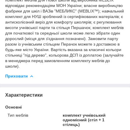
відповідає рекомендаціям МОН України; власне виробництво
фабрики для шкіл і ВАЗів "МЕБЛИКС" (MEBLIX™); навчальний
комплект для НУШ зроблений із сертифікованих матеріалів; є
антисколіозний виріз для комфорту школярів; є регулювання
висоти учнівської парти та стільця Першачок; комплект меблів
для початкової та середньої школи може легко зібрати один
дорослий (місця для з'єднання позначені). Замовити парту
разом із учнівським стільцем Перачок можете з доставкою в
будь-яке місто України. Вартість вказана за класичні кольори
стільниці "під дерево", кольорова ДСП із доплатою (залучайте
в менеджера перед замовленням комплекту меблів до
школи).
Приховати
Характеристики
Основні
Тип меблів
комплект учнівський
одномісний (стіл + 1
стілець)