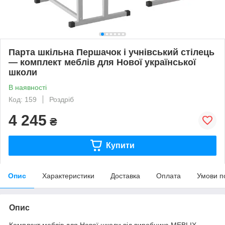
Парта шкільна Першачок і учнівський стілець
— комплект меблів для Нової української
школи
В наявності
Код: 159
Роздріб
4 245
₴
Купити
Опис
Характеристики
Доставка
Оплата
Умови п
Опис
Комплект меблів для Нової школи від виробника MEBLIX