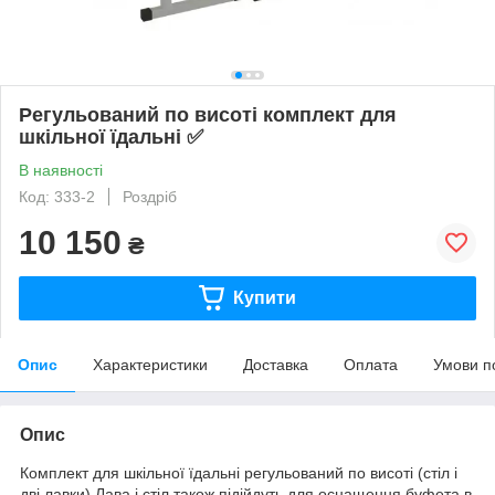
Регульований по висоті комплект для
шкільної їдальні ✅
В наявності
Код: 333-2
Роздріб
10 150
₴
Купити
Опис
Характеристики
Доставка
Оплата
Умови п
Опис
Комплект для шкільної їдальні регульований по висоті (стіл і
дві лавки) Лава і стіл також підійдуть для оснащення буфета в