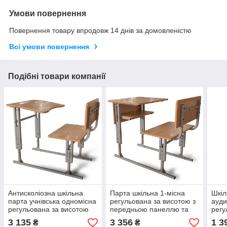
Умови повернення
Повернення товару впродовж 14 днів за домовленістю
Всі умови повернення
Подібні товари компанії
Антисколіозна шкільна
Парта шкільна 1-місна
Шкіл
парта учнівська одномісна
регульована за висотою з
ауди
регульована за висотою
передньою панеллю та
регу
полицею
одно
3 135
3 356
1 3
₴
₴