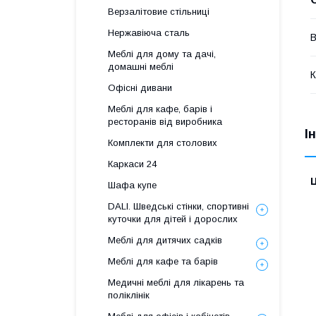
Верзалітовие стільниці
Нержавіюча сталь
В
Меблі для дому та дачі,
домашні меблі
К
Офісні дивани
Меблі для кафе, барів і
ресторанів від виробника
І
Комплекти для столових
Каркаси 24
Ц
Шафа купе
DALI. Шведські стінки, спортивні
куточки для дітей і дорослих
Меблі для дитячих садків
Меблі для кафе та барів
Медичні меблі для лікарень та
поліклінік