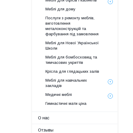
Меблі для офісів і кабінетів
Меблі для дому
Послуги з ремонту меблів,
виготовлення
металоконструкцій та
фарбування під замовлення
Меблі для Нової Української
Школи
Меблі для бомбосховищ та
тимчасових укриттів
Крісла для глядацьких залів
Меблі для навчальних
закладів
Медичні меблі
Гимнастичні мати ціна
О нас
Отзывы