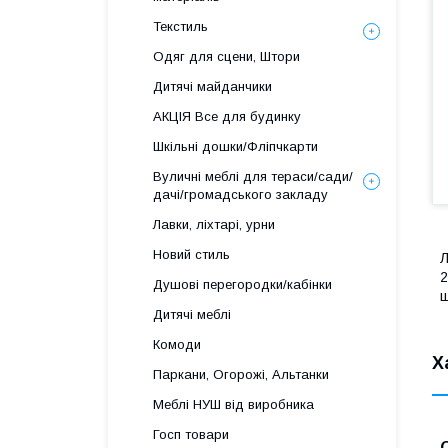
Текстиль
Одяг для сцени, Штори
Дитячі майданчики
АКЦІЯ Все для будинку
Шкільні дошки/Фліпчкарти
Вуличні меблі для тераси/сади/
дачі/громадського закладу
Лавки, ліхтарі, урни
Новий стиль
Л
2
Душові перегородки/кабінки
ш
Дитячі меблі
Комоди
Х
Паркани, Огорожі, Альтанки
Меблі НУШ від виробника
Госп товари