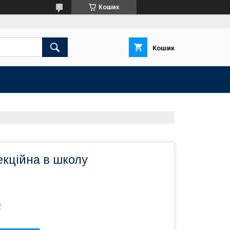
Кошик
Кошик
екційна в школу
1