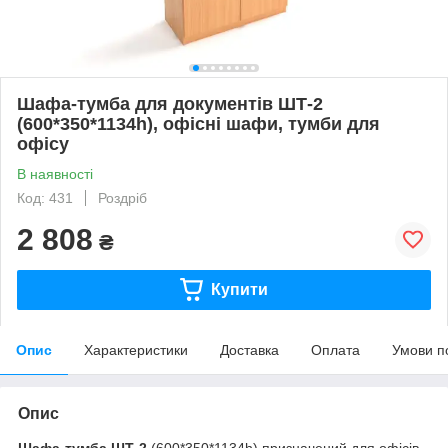
Шафа-тумба для документів ШТ-2
(600*350*1134h), офісні шафи, тумби для
офісу
В наявності
Код: 431
Роздріб
2 808
₴
Купити
Опис
Характеристики
Доставка
Оплата
Умови п
Опис
Шафа-тумба ШТ-2
(600*350*1134h) призначений для офісів,