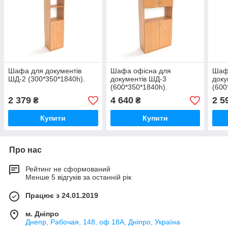
Шафа для документів
Шафа офісна для
Шаф
ШД-2 (300*350*1840h).
документів ШД-3
доку
(600*350*1840h).
(600
2 379
4 640
2 5
₴
₴
Купити
Купити
Про нас
Рейтинг не сформований
Менше 5 відгуків за останній рік
Працює з 24.01.2019
м. Дніпро
Днепр, Рабочая, 148, оф 18А, Дніпро, Україна