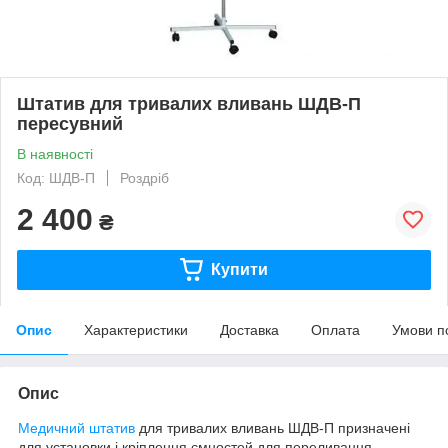
Штатив для тривалих вливань ШДВ-П
пересувний
В наявності
Код: ШДВ-П
Роздріб
2 400
₴
Купити
Опис
Характеристики
Доставка
Оплата
Умови п
Опис
Медичний штатив
для тривалих вливань ШДВ-П призначені
для установки і кріплення ємностей для переливання