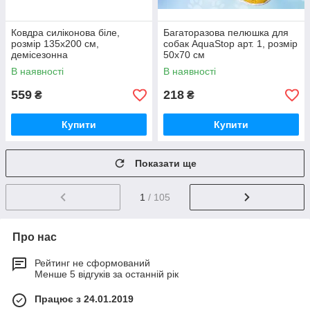
Ковдра силіконова біле,
Багаторазова пелюшка для
розмір 135х200 см,
собак AquaStop арт. 1, розмір
демісезонна
50х70 см
В наявності
В наявності
559
218
₴
₴
Купити
Купити
Показати ще
1
/ 105
Про нас
Рейтинг не сформований
Менше 5 відгуків за останній рік
Працює з 24.01.2019