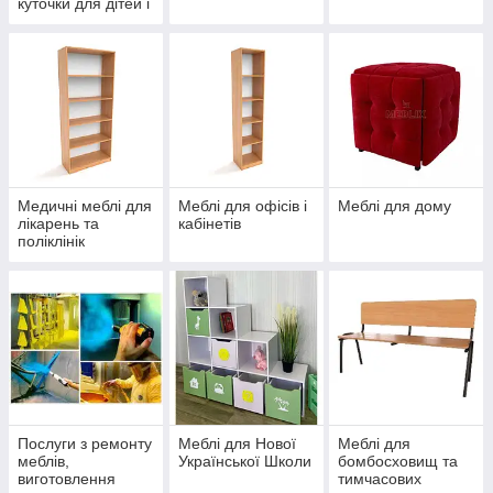
куточки для дітей і
дорослих
Медичні меблі для
Меблі для офісів і
Меблі для дому
лікарень та
кабінетів
поліклінік
Послуги з ремонту
Меблі для Нової
Меблі для
меблів,
Української Школи
бомбосховищ та
виготовлення
тимчасових