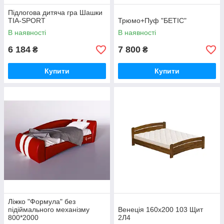
Підлогова дитяча гра Шашки
TIA-SPORT
Трюмо+Пуф "БЕТІС"
В наявності
В наявності
6 184
7 800
₴
₴
Купити
Купити
Ліжко "Формула" без
підіймального механізму
Венеція 160х200 103 Щит
800*2000
2Л4