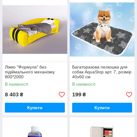
Ліжко "Формула" без
Багаторазова пелюшка для
підіймального механізму
собак AquaStop арт. 7, розмір
800*2000
40х60 см
В наявності
В наявності
8 403
199
₴
₴
Купити
Купити