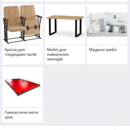
металоконструкцій
укриттів
та фарбування під
замовлення
Крісла для
Меблі для
Медичні меблі
глядацьких залів
навчальних
закладів
Гимнастичні мати
ціна