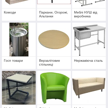
Комоди
Паркани, Огорожі,
Меблі НУШ від
Альтанки
виробника
Госп товари
Верзалітовие
Нержавіюча сталь
стільниці