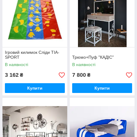
Ігровий килимок Сліди TIA-
SPORT
Трюмо+Пуф "КАДІС"
В наявності
В наявності
3 162
7 800
₴
₴
Купити
Купити