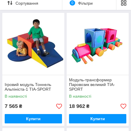
Сортування
0
Фільтри
Модуль-трансформер
Ігровий модуль Тоннель
Паровозик великий TIA-
Альпініста-1 TIA-SPORT
SPORT
В наявності
В наявності
7 565
18 962
₴
₴
Купити
Купити