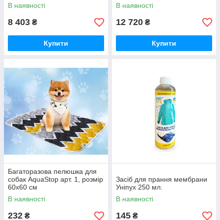
В наявності
В наявності
8 403
12 720
₴
₴
Купити
Купити
Багаторазова пелюшка для
собак AquaStop арт. 1, розмір
Засіб для прання мембрани
60х60 см
Уніпух 250 мл.
В наявності
В наявності
232
145
₴
₴