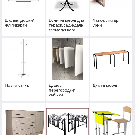
Шкільні дошки/
Вуличні меблі для
Лавки, ліхтарі,
Фліпчкарти
тераси/сади/дачі/
урни
громадського
закладу
Новий стиль
Душові
Дитячі меблі
перегородки/
кабінки