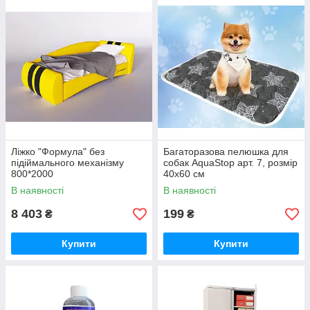
Ліжко "Формула" без
Багаторазова пелюшка для
підіймального механізму
собак AquaStop арт. 7, розмір
800*2000
40х60 см
В наявності
В наявності
8 403
199
₴
₴
Купити
Купити