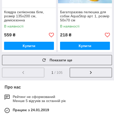
Ковдра силіконова біле,
Багаторазова пелюшка для
розмір 135х200 см,
собак AquaStop арт. 1, розмір
демісезонна
50х70 см
В наявності
В наявності
559
218
₴
₴
Купити
Купити
Показати ще
1
/ 105
Про нас
Рейтинг не сформований
Менше 5 відгуків за останній рік
Працює з 24.01.2019