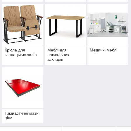
металоконструкцій
укриттів
та фарбування під
замовлення
Крісла для
Меблі для
Медичні меблі
глядацьких залів
навчальних
закладів
Гимнастичні мати
ціна