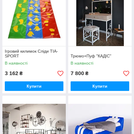
Ігровий килимок Сліди TIA-
SPORT
Трюмо+Пуф "КАДІС"
В наявності
В наявності
3 162
7 800
₴
₴
Купити
Купити