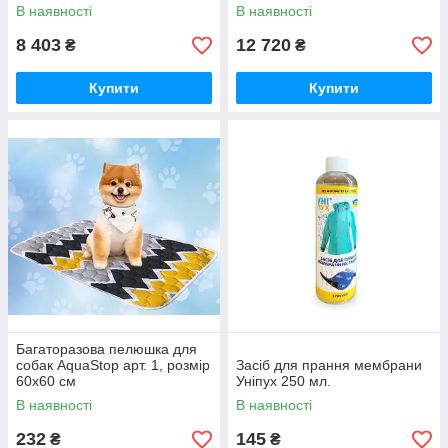
В наявності
В наявності
8 403
12 720
₴
₴
Купити
Купити
Багаторазова пелюшка для
собак AquaStop арт. 1, розмір
Засіб для прання мембрани
60х60 см
Уніпух 250 мл.
В наявності
В наявності
232
145
₴
₴