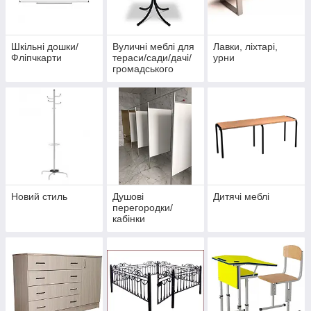
Шкільні дошки/
Вуличні меблі для
Лавки, ліхтарі,
Фліпчкарти
тераси/сади/дачі/
урни
громадського
закладу
Новий стиль
Душові
Дитячі меблі
перегородки/
кабінки