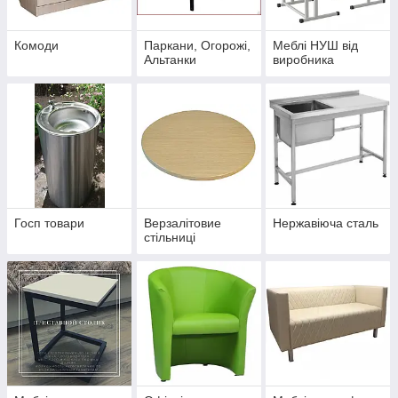
Комоди
Паркани, Огорожі,
Меблі НУШ від
Альтанки
виробника
Госп товари
Верзалітовие
Нержавіюча сталь
стільниці