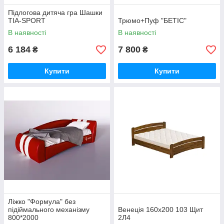
Підлогова дитяча гра Шашки
TIA-SPORT
Трюмо+Пуф "БЕТІС"
В наявності
В наявності
6 184
7 800
₴
₴
Купити
Купити
Ліжко "Формула" без
підіймального механізму
Венеція 160х200 103 Щит
800*2000
2Л4