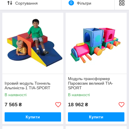
Сортування
0
Фільтри
Модуль-трансформер
Ігровий модуль Тоннель
Паровозик великий TIA-
Альпініста-1 TIA-SPORT
SPORT
В наявності
В наявності
7 565
18 962
₴
₴
Купити
Купити