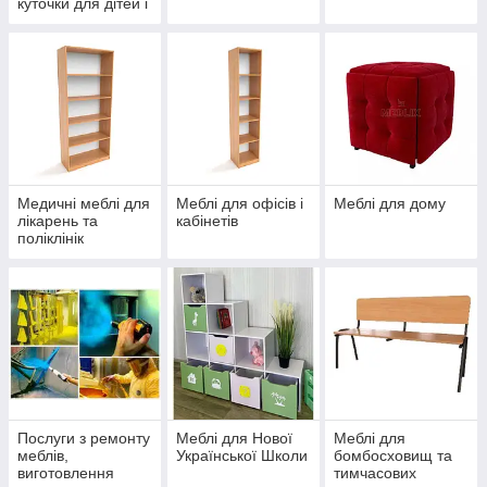
куточки для дітей і
дорослих
Медичні меблі для
Меблі для офісів і
Меблі для дому
лікарень та
кабінетів
поліклінік
Послуги з ремонту
Меблі для Нової
Меблі для
меблів,
Української Школи
бомбосховищ та
виготовлення
тимчасових