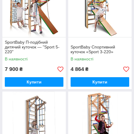
SportBaby П-подібний
дитячий куточок — "Sport 5-
SportBaby Спортивний
220"
куточок «Sport 3-220»
В наявності
В наявності
7 900
4 864
₴
₴
Купити
Купити