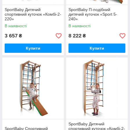
SportBaby Дитячий
SportBaby П-подібний
спортивний куточок «Комбі-2-
дитячий куточок «Sport 5-
220»
240»
В наявності
В наявності
3 657
8 222
₴
₴
Купити
Купити
SportBaby Дитячий
SportBaby Спортивний
спортивний куточок «Комбі-2-