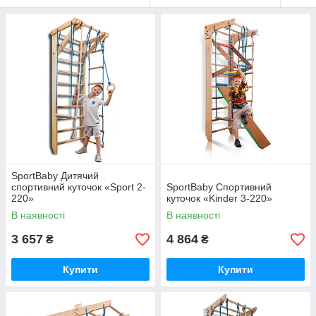
SportBaby Дитячий
спортивний куточок «Sport 2-
SportBaby Спортивний
220»
куточок «Kinder 3-220»
В наявності
В наявності
3 657
4 864
₴
₴
Купити
Купити