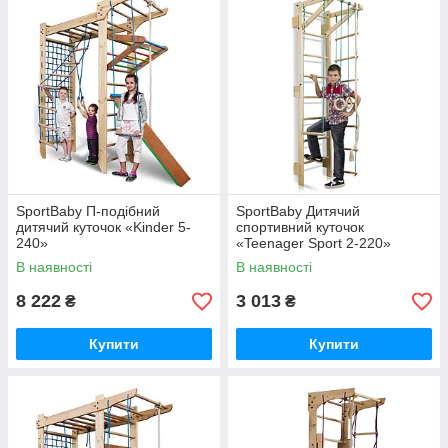
SportBaby П-подібний
SportBaby Дитячий
дитячий куточок «Kinder 5-
спортивний куточок
240»
«Teenager Sport 2-220»
В наявності
В наявності
8 222
3 013
₴
₴
Купити
Купити