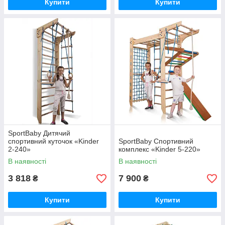
Купити
Купити
SportBaby Дитячий
спортивний куточок «Kinder
SportBaby Спортивний
2-240»
комплекс «Kinder 5-220»
В наявності
В наявності
3 818
7 900
₴
₴
Купити
Купити