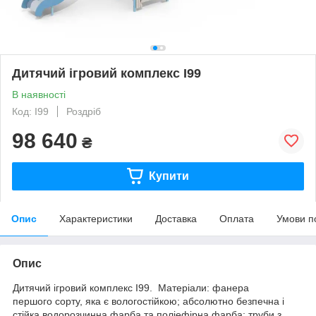
Дитячий ігровий комплекс I99
В наявності
Код: I99
Роздріб
98 640
₴
Купити
Опис
Характеристики
Доставка
Оплата
Умови п
Опис
Дитячий ігровий комплекс I99. Матеріали: фанера
першого сорту, яка є вологостійкою; абсолютно безпечна і
стійка водорозчинна фарба та поліефірна фарба; труби з