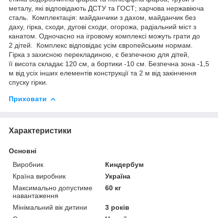
металу, які відповідають ДСТУ та ГОСТ; харчова нержавіюча
сталь. Комплектація: майданчики з дахом, майданчик без
даху, гірка, сходи, дугові сходи, огорожа, радіальний міст з
канатом. Одночасно на ігровому комплексі можуть грати до
2 дітей. Комплекс відповідає усім європейським нормам.
Гірка з захисною перекладиною, є безпечною для дітей,
її висота складає 120 см, а бортики -10 см. Безпечна зона -1,5
м від усіх інших елементів конструкції та 2 м від закінчення
спуску гірки.
Приховати
Характеристики
Основні
Виробник
Киндербум
Країна виробник
Україна
Максимально допустиме
60 кг
навантаження
Мінімальний вік дитини
3 років