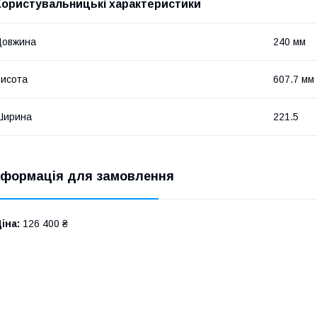
Користувальницькі характеристики
Довжина
240 мм
исота
607.7 мм
Ширина
221.5
нформація для замовлення
іна:
126 400 ₴