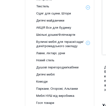
Текстиль
Одяг для сцени, Штори
Дитячі майданчики
АКЦІЯ Все для будинку
Шкільні дошки/Фліпчкарти
Вуличні меблі для тераси/сади/
дачі/громадського закладу
Лавки, ліхтарі, урни
Новий стиль
Д
Душові перегородки/кабінки
б
Дитячі меблі
к
е
Комоди
а
Паркани, Огорожі, Альтанки
з
Меблі НУШ від виробника
Госп товари
Х