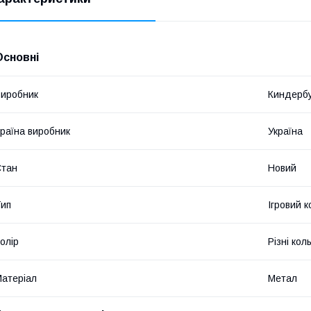
Основні
иробник
Киндерб
раїна виробник
Україна
Стан
Новий
ип
Ігровий 
олір
Різні кол
атеріал
Метал