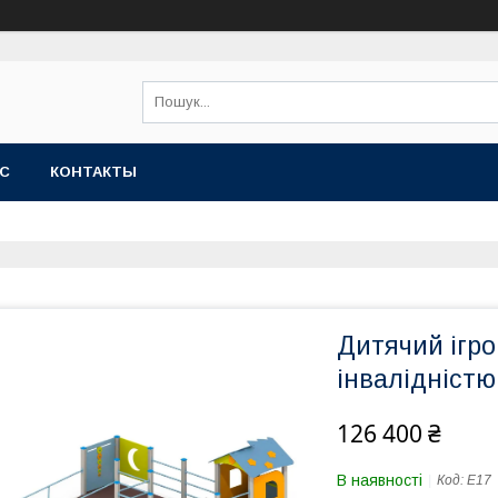
АС
КОНТАКТЫ
Дитячий ігро
інвалідністю
126 400 ₴
В наявності
Код:
E17