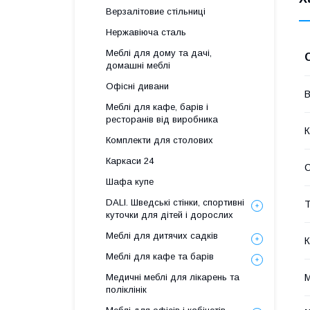
Верзалітовие стільниці
Нержавіюча сталь
Меблі для дому та дачі,
домашні меблі
Офісні дивани
В
Меблі для кафе, барів і
ресторанів від виробника
К
Комплекти для столових
Каркаси 24
Шафа купе
DALI. Шведські стінки, спортивні
Т
куточки для дітей і дорослих
Меблі для дитячих садків
К
Меблі для кафе та барів
М
Медичні меблі для лікарень та
поліклінік