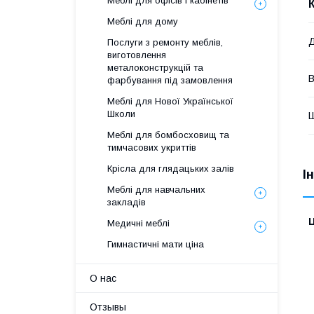
Меблі для офісів і кабінетів
Меблі для дому
Послуги з ремонту меблів,
виготовлення
металоконструкцій та
В
фарбування під замовлення
Меблі для Нової Української
Школи
Меблі для бомбосховищ та
тимчасових укриттів
Крісла для глядацьких залів
І
Меблі для навчальних
закладів
Ц
Медичні меблі
Гимнастичні мати ціна
О нас
Отзывы