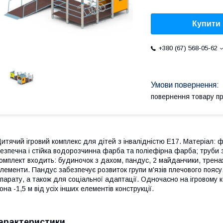
Купити
+380 (67) 568-05-62
повернення товару п
итячий ігровий комплекс для дітей з інвалідністю E17. Матеріал: 
езпечна і стійка водорозчинна фарба та поліефірна фарба; труби 
омплект входить: будиночок з дахом, пандус, 2 майданчики, трен
лементи. Пандус забезпечує розвиток групи м'язів плечового пояс
парату, а також для соціальної адаптації. Одночасно на ігровому к
она -1,5 м від усіх інших елементів конструкції.
арактеристики