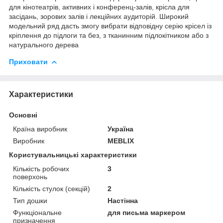
для кінотеатрів, активних і конференц-залів, крісла для
засідань, зорових залів і лекційних аудиторій. Широкий
модельний ряд дасть змогу вибрати відповідну серію крісел із
кріплення до підлоги та без, з тканинним підлокітником або з
натурального дерева
Приховати
Характеристики
Основні
Країна виробник
Україна
Виробник
MEBLIX
Користувальницькі характеристики
Кількість робочих
3
поверхонь
Кількість стулок (секцій)
2
Тип дошки
Настінна
Функціональне
для письма маркером
призначення