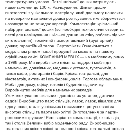
температурних умовах. Петлі шкільної дошки витримують
навантаження до 100 кг. Розчісування: Шкільні дошки
виготовлені з унікального матеріалу, який дає змогу наносити
на поверхню навчальної дошки розчісування, яке збережеться
назавжди та не зажадає корекції. Комплектація: кріпильний
набір для шкільної дошки (всі необхідні технологічні отвори та
петлі для навішування шкільної дошки на стіну роблять під час
виготовлення); технічний паспорт шкільний (аудіторний)
дошки; гарантійний талон. Сертифікати Ознайомиться з
модельним рядом нашої продукції ви можете на нашому
офіційному сайті: КОМПАНИЯ MEBLIX — на меблевому ринку
з 1998 року. Ми виробляємо якісні та недорогі меблі для
навчальних, дошкільних, медичних установ, гуртожитків, а
також кафе, ресторанів і барів. Крісла театральні, для
кінотеатрів, активних і конференц-залів. Торгове обладнання.
Меблі для дому, офісу, готелів і будинків відпочинку.
Виробництво меблів для навчальних закладів
Укомплектування шкільних і дошкільних установ, дитячих
садків! Виробництво парт, стільців, лавок, лавок, вішалок для
одягу, шаф, столів учнівських і письмових, регульовані за
висотою стільці та парти моноліти! Виготовлення за парти-
рожевними групами! Різні варіанти комплектації, як стільців,
так і столів.Великий вибір модельного ряду. Виробництво
театральних крісел якісні та недорогі крісла театральні, крісла