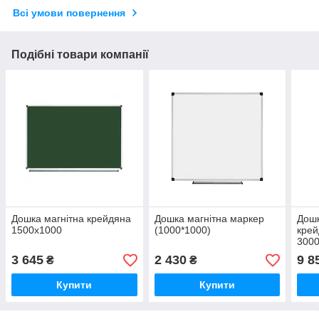
Всі умови повернення
Подібні товари компанії
Дошка магнітна крейдяна
Дошка магнітна маркер
Дошк
1500х1000
(1000*1000)
крей
300
3 645
2 430
9 8
₴
₴
Купити
Купити