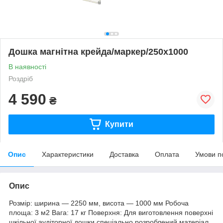
Дошка магнітна крейда/маркер/250х1000
В наявності
Роздріб
4 590
₴
Купити
Опис
Характеристики
Доставка
Оплата
Умови п
Опис
Розмір: ширина — 2250 мм, висота — 1000 мм Робоча
площа: 3 м2 Вага: 17 кг Поверхня: Для виготовлення поверхні
шкільної аудіторної дошки спеціально розроблений матеріал