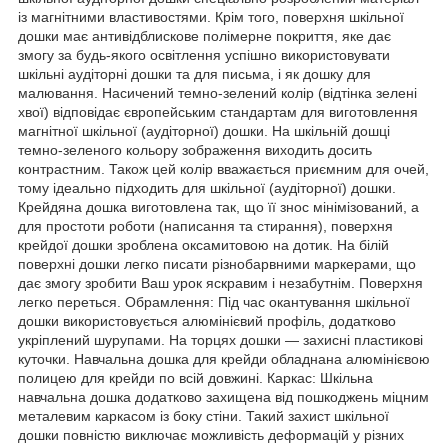
із магнітними властивостями. Крім того, поверхня шкільної
дошки має антивідблискове полімерне покриття, яке дає
змогу за будь-якого освітлення успішно використовувати
шкільні аудіторні дошки та для письма, і як дошку для
малювання. Насичений темно-зелений колір (відтінка зелені
хвої) відповідає європейським стандартам для виготовлення
магнітної шкільної (аудіторної) дошки. На шкільній дошці
темно-зеленого кольору зображення виходить досить
контрастним. Також цей колір вважається приємним для очей,
тому ідеально підходить для шкільної (аудіторної) дошки.
Крейдяна дошка виготовлена так, що її знос мінімізований, а
для простоти роботи (написання та стирання), поверхня
крейдої дошки зроблена оксамитовою на дотик. На білій
поверхні дошки легко писати різнобарвними маркерами, що
дає змогу зробити Ваш урок яскравим і незабутнім. Поверхня
легко переться. Обрамлення: Під час окантування шкільної
дошки використовується алюмінієвий профіль, додатково
укріплений шурупами. На торцях дошки — захисні пластикові
куточки. Навчальна дошка для крейди обладнана алюмінієвою
полицею для крейди по всій довжині. Каркас: Шкільна
навчальна дошка додатково захищена від пошкоджень міцним
металевим каркасом із боку стіни. Такий захист шкільної
дошки повністю виключає можливість деформацій у різних