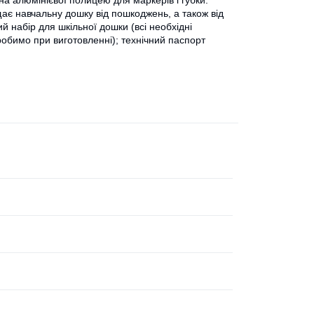
на алюмінієвої полицею для маркерів і губки.
ає навчальну дошку від пошкоджень, а також від
 набір для шкільної дошки (всі необхідні
 робимо при виготовленні); технічний паспорт