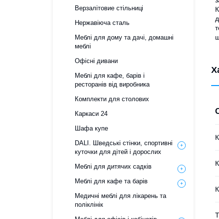
з
Верзалітовие стільниці
К
д
Нержавіюча сталь
т
ш
Меблі для дому та дачі, домашні
меблі
Офісні дивани
Х
Меблі для кафе, барів і
ресторанів від виробника
Комплекти для столових
Каркаси 24
Шафа купе
К
DALI. Шведські стінки, спортивні
куточки для дітей і дорослих
К
Меблі для дитячих садків
Меблі для кафе та барів
К
Медичні меблі для лікарень та
поліклінік
Т