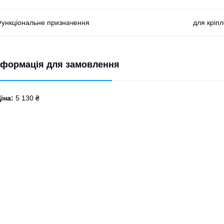
ункціональне призначення
для кріп
нформація для замовлення
іна:
5 130 ₴