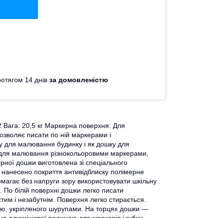
отягом 14 днів
за домовленістю
2 Вага: 20,5 кг Маркерна поверхня: Для
озволяє писати по ній маркерами і
у для малювання будинку і як дошку для
ці для малювання різнокольоровими маркерами,
рної дошки виготовлена зі спеціального
и нанесено покриття антивідблиску полімерне
омагає без напруги зору використовувати шкільну
. По білій поверхні дошки легко писати
им і незабутнім. Поверхня легко стирається.
лю, укріпленого шурупами. На торцях дошки —