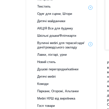
Текстиль
Одяг для сцени, Штори
Дитячі майданчики
АКЦІЯ Все для будинку
Шкільні дошки/Фліпчкарти
Вуличні меблі для тераси/сади/
дачі/громадського закладу
Лавки, ліхтарі, урни
Новий стиль
Р
в
Душові перегородки/кабінки
в
Дитячі меблі
п
л
Комоди
м
п
Паркани, Огорожі, Альтанки
д
Меблі НУШ від виробника
р
О
Госп товари