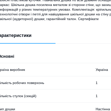
ахисні пластикові куточки. Навчальна дошка по всій довжині оснаще
аркас: Шкільна дошка посилена металом зі сторони стіни, що захищ
еформацій у різних температурних умовах. Комплектація: кріпильний
ехнологічні отвори і петлі для навішування шкільної дошки на стіну
кільної (аудиторної) дошки; гарантійний талон. Сертифікати
арактеристики
Основні
раїна виробник
Україна
ількість робочих поверхонь
1
ількість стулок (секцій)
1
ип дошки
Настінна