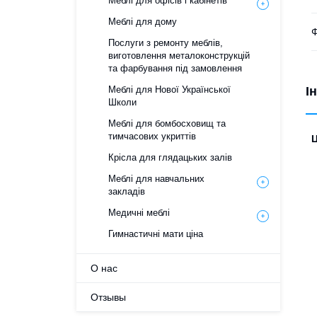
Меблі для офісів і кабінетів
Меблі для дому
Ф
Послуги з ремонту меблів,
виготовлення металоконструкцій
та фарбування під замовлення
Меблі для Нової Української
І
Школи
Меблі для бомбосховищ та
тимчасових укриттів
Ц
Крісла для глядацьких залів
Меблі для навчальних
закладів
Медичні меблі
Гимнастичні мати ціна
О нас
Отзывы