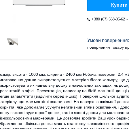
Купити
+380 (67) 568-05-62
повернення товару пр
озмір: висота - 1000 мм, ширина - 2400 мм Робоча поверхня: 2,4 м
иготовлення дошки використовується матеріал білого кольору, що д
икористовувати як навчальну дошку в навчальних закладах, як дошк
резентацій в офісі. Презентацію, написану на білій магнітній дош
егше запам'ятати (виділити серед інших). Поверхня шкільної аудито
атеріалу, що має магнітні властивості. На поверхню шкільної дошк
окриття, яке допомагає усунути негативний вплив освітлення, і доп
ошку в якості аудиторної дошки, так і в якості дошки для малювання
ізнокольоровими маркерами. Це дозволяє зробити Ваш урок барвист
брамлення: Шкільна дошка мають окантовку з алюмінієвого профі